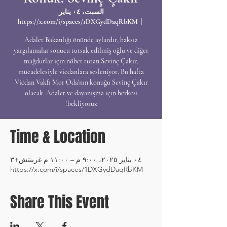
السبت، ٠٤ يناير
https://x.com/i/spaces/1DXGydDaqRbKM
  |  
Adalet Bakanlığı önünde aylardır, haksız
yargılamalar sonucu tutsak edilmiş oğlu ve diğer
mağdurlar için nöbet tutan Sevinç Çakır,
mücadelesiyle vicdanlara sesleniyor. Bu hafta
Vicdan Vakfı Mor Oda'nın konuğu Sevinç Çakır
olacak. Adalet ve dayanışma için herkesi
bekliyoruz!
Time & Location
٠٤ يناير ٢٠٢٥، ٩:٠٠ م – ١١:٠٠ م غرينتش+٣
https://x.com/i/spaces/1DXGydDaqRbKM
Share This Event