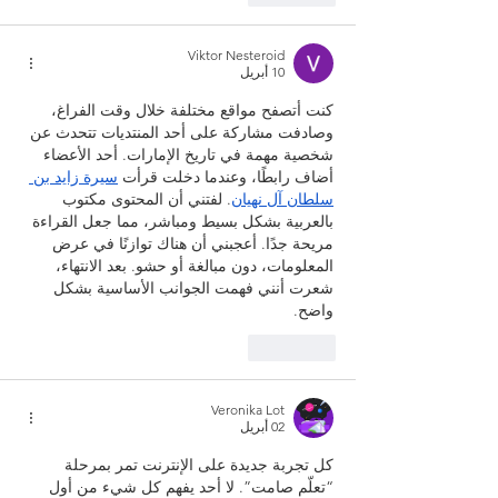
Viktor Nesteroid
10 أبريل
كنت أتصفح مواقع مختلفة خلال وقت الفراغ، 
وصادفت مشاركة على أحد المنتديات تتحدث عن 
شخصية مهمة في تاريخ الإمارات. أحد الأعضاء 
أضاف رابطًا، وعندما دخلت قرأت 
سيرة زايد بن 
سلطان آل نهيان
. لفتني أن المحتوى مكتوب 
بالعربية بشكل بسيط ومباشر، مما جعل القراءة 
مريحة جدًا. أعجبني أن هناك توازنًا في عرض 
المعلومات، دون مبالغة أو حشو. بعد الانتهاء، 
شعرت أنني فهمت الجوانب الأساسية بشكل 
واضح.
إعجاب
Veronika Lot
02 أبريل
كل تجربة جديدة على الإنترنت تمر بمرحلة 
“تعلّم صامت”. لا أحد يفهم كل شيء من أول 