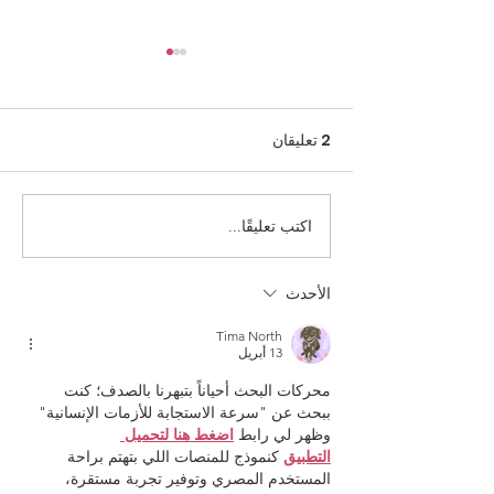
2 تعليقان
اكتب تعليقًا...
أجرينا محادثة عميقة مع
فرات أجار حول مفهوم
"الآخر" في لقاءات الثقافة
الأحدث
والفن
Tima North
13 أبريل
محركات البحث أحياناً بتبهرنا بالصدف؛ كنت 
ببحث عن "سرعة الاستجابة للأزمات الإنسانية" 
وظهر لي رابط 
اضغط هنا لتحميل 
التطبيق
 كنموذج للمنصات اللي بتهتم براحة 
المستخدم المصري وتوفير تجربة مستقرة، 