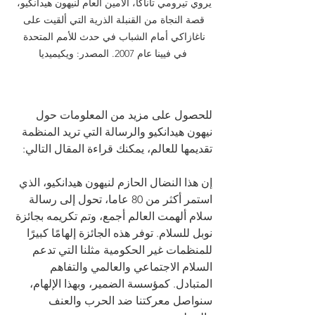
يروي تيرومي تاناكا، الأمين العام لنيهون هيدانكيو، 
قصة النجاة من القنبلة الذرية التي ألقيت على 
ناغازاكي أمام الشباب في حدث للأمم المتحدة 
في فيينا عام 2007. المصدر: ويكيميديا
للحصول على مزيد من المعلومات حول 
نيهون هيدانكيو والرسالة التي تريد المنظمة 
تقديمها للعالم، يمكنك قراءة المقال التالي: 
إن هذا النضال الحازم لنيهون هيدانكيو، الذي 
استمر أكثر من 80 عاما، تحول إلى رسالة 
سلام ألهمت العالم أجمع، وتم تكريمه بجائزة 
نوبل للسلام. توفر هذه الجائزة إلهامًا كبيرًا 
للمنظمات غير الحكومية مثلنا التي تدعم 
السلام الاجتماعي والعالمي والتفاهم 
المتبادل. كمؤسسة الضمير، وبهذا الإلهام، 
سنواصل معركتنا ضد الحرب والعنف 