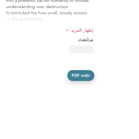
into a powerful call for humanity to choose 
understanding over destruction.
It reminded me how small, steady actions 
— like speaking at…
إظهار المزيد
تم التعديل
إعجاب
PDF indir