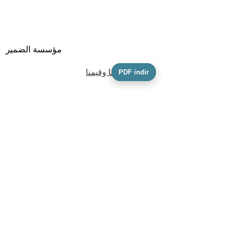
مؤسسة الضمير
مهمتنا ورؤيتنا وقيمنا
PDF indir
فريقنا
معلومات النشاط
ميثاق التأسيس
كفكك
نموذج طلب مالك البيانات الشخصية
السياسة والوثائق
سياسة الخصوصية