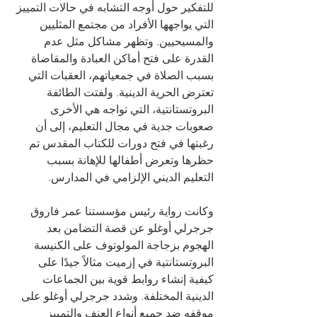
للتفكير حول أوجه التشابه في حالات التمييز 
التي يواجهها الأفراد من مجتمع المثليين 
والمسيحيين. وتظهر مشاكل مثل عدم 
القدرة على فتح أماكن العبادة والمقاضاة 
بسبب الصلاة في جمعياتهم، العقبات التي 
تعترض الحرية الدينية. ولفتت الطائفة 
البروتستانتية، التي تواجه هي الأخرى 
صعوبات جدية في مجال التعليم، إلى أن 
رغبتها في فتح دورات للكتاب المقدس تم 
حظرها وتعرض أطفالها للإهانة بسبب 
التعليم الديني الإلزامي في المدارس.
وكانت رواية رئيس مؤسستنا عمر فاروق 
جرجرلي أوغلو عن قصة التضامن بعد 
الهجوم بزجاجة المولوتوف على الكنيسة 
البروتستانتية في إزميت مثالاً جيدًا على 
كيفية إنشاء روابط قوية بين الجماعات 
الدينية المختلفة. وشدد جرجرلي أوغلو على 
موقفه ضد جميع أنواع العنف والتمييز 