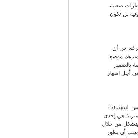
يارات صعبة، 
نية لن تكون 
لرغم من أن 
ضميرهم موضع 
ة بالضمير 
من أجل إظهار 
كما حظيت مساهمات مؤسسة Vicdan في التوعية بالمسؤولية الاجتماعية بتقدير كبير من Ertuğrul 
ضميرية هي إحدى 
ن يتشكل من خلال 
 يجب أن يطور 