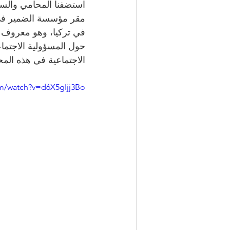
استضفنا المحامي والس
في تركيا، وهو معروف أيض
حول المسؤولية الاجتماع
الاجتماعية في هذه المح
m/watch?v=d6X5gIjj3Bo