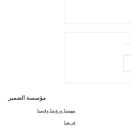
ك المثالي للأسبوع وقصته
متدت لقرن من الزمان:
مؤسسة الضمير
هيدانكيو
مهمتنا ورؤيتنا وقيمنا
فريقنا