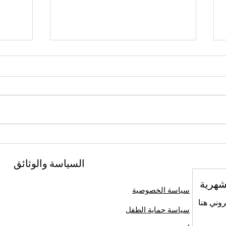
أجرينا محادثة عميقة مع فرات
السلو
أجار حول مفهوم "الآخر" في
التي ا
السياسة والوثائق
لقاءات الثقافة والفن
نيهون 
شهرية
سياسة الخصوصية
روني هنا
سياسة حماية الطفل