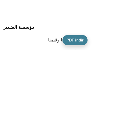
مؤسسة الضمير
مهمتنا ورؤيتنا وقيمنا
PDF indir
فريقنا
معلومات النشاط
ميثاق التأسيس
كفكك
نموذج طلب مالك البيانات الشخصية
السياسة والوثائق
سياسة الخصوصية
سياسة حماية الطفل