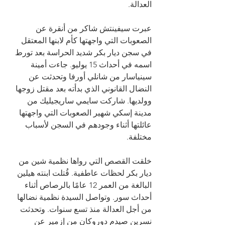
العدالة.
عبرت سيفينتش شاكر من أنقرة عن 
الصعوبات التي واجهتها كأم لابنها المعتقل 
في سجن ديار بكر شديد الحراسة بعد تورط 
اسمه في أحداث 15 يوليو. جاءت أمينة 
سينياسار من شانلي أورفا وتحدثت عن 
النضال القانوني الذي بدأته بعد مقتل زوجها 
وولديها. شاركت سايمي ساريجيليك من 
مدينة إسكي شهير الصعوبات التي واجهتها 
عائلتها أثناء وجودهم في السجن لأسباب 
مختلفة.
خلقت القصص التي رواها نظمية شين من 
ديار بكر لحظات عاطفية. قُتلت ابنته هيلين 
البالغة من العمر 12 عامًا بالرصاص أثناء 
أحداث سور. وتواصل السيدة نظمية نضالها 
من أجل العدالة منذ تسع سنوات. وتحدثت 
نسرين صيدم دوروكان من إزمير عن 