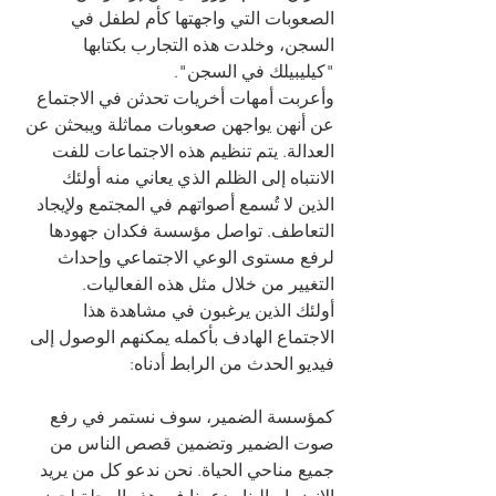
الصعوبات التي واجهتها كأم لطفل في 
السجن، وخلدت هذه التجارب بكتابها 
"كيليبيلك في السجن".
وأعربت أمهات أخريات تحدثن في الاجتماع 
عن أنهن يواجهن صعوبات مماثلة ويبحثن عن 
العدالة. يتم تنظيم هذه الاجتماعات للفت 
الانتباه إلى الظلم الذي يعاني منه أولئك 
الذين لا تُسمع أصواتهم في المجتمع ولإيجاد 
التعاطف. تواصل مؤسسة فكدان جهودها 
لرفع مستوى الوعي الاجتماعي وإحداث 
التغيير من خلال مثل هذه الفعاليات.
أولئك الذين يرغبون في مشاهدة هذا 
الاجتماع الهادف بأكمله يمكنهم الوصول إلى 
فيديو الحدث من الرابط أدناه: 
كمؤسسة الضمير، سوف نستمر في رفع 
صوت الضمير وتضمين قصص الناس من 
جميع مناحي الحياة. نحن ندعو كل من يريد 