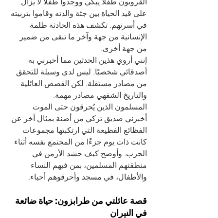
القرويون طفلاً يبكي ووجدوا طفلاً لا يزال 
على قيد الحياة بين جثة والدته وقاموا بتربيته 
في أسرتهم. تكشف هذه الحادثة ظلمة 
الإنسانية من جهة وآخر ما تبقى من ضمير 
من جهة أخرى.
إنني أروي هذين الحدثين مما أخبرني به 
أصدقائي شخصيًا. ليس لدي وسيلة للتحقق 
من مصادر مستقلة. لكن القصص العائلية 
والتاريخ الشفهي مصادر مهمة.
المسلمون الذين يُحرقون حتى الموت
أخبرني صديق تركي من أضنة بمثال آخر عن 
الفظائع الفظيعة التي ارتكبتها مجموعات 
كانت ذات يوم جزءًا من المجتمع نفسه أثناء 
الحرب. وأوضح كيف حشد الأرمن في 
منطقتهم المسلمين، بمن فيهم النساء 
والأطفال، في مسجد وأحرقوهم أحياء.
قصة عائلتي من طرابزون: حياة ضائعة 
في النيران