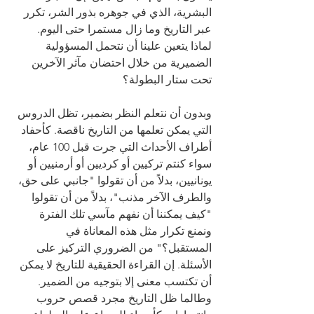
البشرية، الذي في جوهره بذور الشر، تكرر 
عبر التاريخ وما زال مستمرا حتى اليوم. 
لماذا يتعين علينا أن نتحمل المسؤولية 
الضميرية من خلال احتضان مآثر الآخرين 
تحت ستار البطولة؟
وبدون أن نتعلم النظر بضمير، تظل الدروس 
التي يمكن تعلمها من التاريخ ناقصة. كأحفاد 
أطراف الأحداث التي جرت قبل 100 عام، 
سواء كنتم تركيين أو كرديين أو أرمنيين أو 
يونانيين، بدلاً من أن تقولوا "جانبي على حق، 
والطرف الآخر مذنب"، بدلاً من أن تقولوا 
"كيف يمكننا أن نفهم مآسي تلك الفترة 
ونمنع تكرار مثل هذه المعاناة في 
المستقبل؟" من الضروري التركيز على 
الأسئلة. إن القراءة الحقيقية للتاريخ لا يمكن 
أن تكتسب معنى إلا بتوجيه من الضمير. 
وطالما ظل التاريخ مجرد قصص حروب 