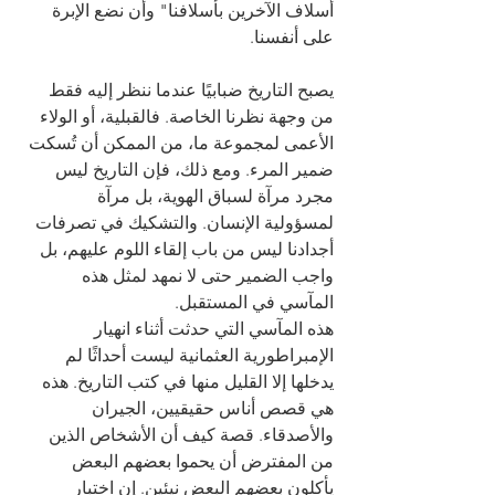
أسلاف الآخرين بأسلافنا" وأن نضع الإبرة 
على أنفسنا.
يصبح التاريخ ضبابيًا عندما ننظر إليه فقط 
من وجهة نظرنا الخاصة. فالقبلية، أو الولاء 
الأعمى لمجموعة ما، من الممكن أن تُسكت 
ضمير المرء. ومع ذلك، فإن التاريخ ليس 
مجرد مرآة لسباق الهوية، بل مرآة 
لمسؤولية الإنسان. والتشكيك في تصرفات 
أجدادنا ليس من باب إلقاء اللوم عليهم، بل 
واجب الضمير حتى لا نمهد لمثل هذه 
المآسي في المستقبل.
هذه المآسي التي حدثت أثناء انهيار 
الإمبراطورية العثمانية ليست أحداثًا لم 
يدخلها إلا القليل منها في كتب التاريخ. هذه 
هي قصص أناس حقيقيين، الجيران 
والأصدقاء. قصة كيف أن الأشخاص الذين 
من المفترض أن يحموا بعضهم البعض 
يأكلون بعضهم البعض نيئين. إن اختبار 