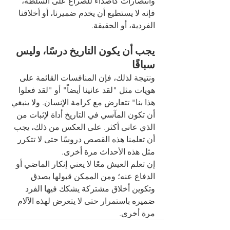
وانتصارات كأصداء للصراع على السلطة، 
فإنه لا يستطيع أن يخدم ضميرنا، أو أخلاقنا 
الفردية، أو الحقيقة.
يجب أن يكون التاريخ درسًا، وليس 
سباقًا
ونتيجة لذلك، فإن المنافسات القائمة على 
هويات مثل "لقد عانينا أيضاً" أو "لقد فعلوا 
هذا بنا" تتعارض مع كرامة الإنسان. ولا ينبغي 
أن تكون المآسي في التاريخ أداة لإثبات من 
الذي عانى أكثر. على العكس من ذلك، يجب 
أن تعلمنا هذه القصص دروسًا حتى لا تتكرر 
مثل هذه الأحداث مرة أخرى.
إن تعلم العيش معًا لا يعني إنكار الماضي أو 
الدفاع عنه؛ ومن الممكن قبولها بصدق 
وتكوين أخلاق مشتركة يشكك فيها الفرد 
ضميره باستمرار حتى لا يتعرض لهذه الآلام 
مرة أخرى.