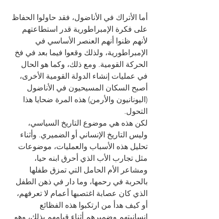
أما الأتراك في الأناضول، فقد حاولوا الحفاظ 
على فكرة الإمبراطورية قدر استطاعتهم 
لأنهم ظنوا أنهم العنصر الأساسي في 
الإمبراطورية، ولذلك وقعوا فيما بعد في فخ 
الحركة القومية. ومع ذلك، وكما هو الحال 
في عمليات إنشاء الدولة القومية الأخرى، 
أصبح السكان المسيحيون في الأناضول 
(اليونانيون والأرمن) هذه المرة ضحايا هذا 
التحول.
لكن هذه هي موضوع التاريخ السياسي، 
وليس التاريخ الإنساني أو الضميري. وأثناء 
تحليل هذه الأسباب والعمليات، موضوعات 
مثل تجارب الأب الذي أحرق ابنه حيا، 
ومشاعر الأم الحامل التي تمزق طفلها 
بالحربة في رحمها، وما دار في ذهن الطفل 
الذي كان عصابة اغتصبها أعمام لا تعرفهم، 
أو كيف هدأ من ارتكبوا هذه الفظائع 
إنسانيتهم وضميرهم أثناء قيامهم بذلك، وهو 