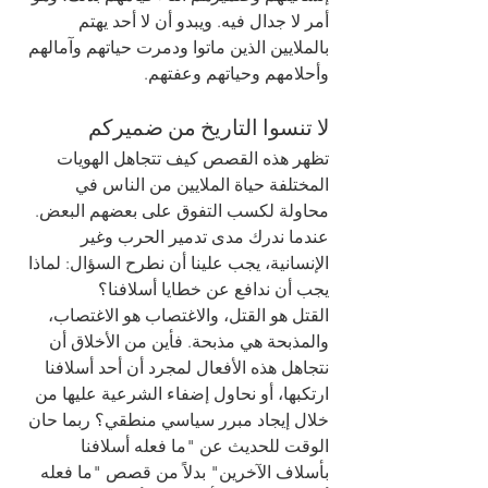
أمر لا جدال فيه. ويبدو أن لا أحد يهتم 
بالملايين الذين ماتوا ودمرت حياتهم وآمالهم 
وأحلامهم وحياتهم وعفتهم.
لا تنسوا التاريخ من ضميركم
تظهر هذه القصص كيف تتجاهل الهويات 
المختلفة حياة الملايين من الناس في 
محاولة لكسب التفوق على بعضهم البعض. 
عندما ندرك مدى تدمير الحرب وغير 
الإنسانية، يجب علينا أن نطرح السؤال: لماذا 
يجب أن ندافع عن خطايا أسلافنا؟
القتل هو القتل، والاغتصاب هو الاغتصاب، 
والمذبحة هي مذبحة. فأين من الأخلاق أن 
نتجاهل هذه الأفعال لمجرد أن أحد أسلافنا 
ارتكبها، أو نحاول إضفاء الشرعية عليها من 
خلال إيجاد مبرر سياسي منطقي؟ ربما حان 
الوقت للحديث عن "ما فعله أسلافنا 
بأسلاف الآخرين" بدلاً من قصص "ما فعله 