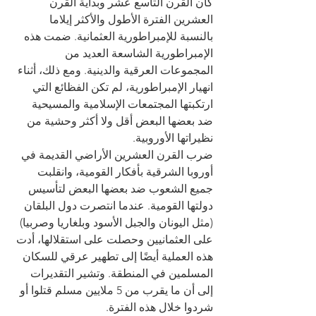
كان القرن التاسع عشر وبداية القرن 
العشرين الفترة الأطول والأكثر إيلاما 
بالنسبة للإمبراطورية العثمانية. ضمت هذه 
الإمبراطورية الشاسعة العديد من 
المجموعات العرقية والدينية. ومع ذلك، أثناء 
انهيار الإمبراطورية، لم تكن الفظائع التي 
ارتكبتها المجتمعات الإسلامية والمسيحية 
ضد بعضها البعض أقل ولا أكثر وحشية من 
نظيراتها الأوروبية.
ضرب القرن العشرين الأراضي القديمة في 
أوروبا الشرقية بأفكار القومية، وانقلبت 
جميع الشعوب ضد بعضها البعض لتأسيس 
دولتها القومية. عندما انتصرت دول البلقان 
(مثل اليونان والجبل الأسود وبلغاريا وصربيا) 
على العثمانيين وحصلت على استقلالها، أدت 
هذه العملية أيضًا إلى تطهير عرقي للسكان 
المسلمين في المنطقة. وتشير التقديرات 
إلى أن ما يقرب من 5 ملايين مسلم قتلوا أو 
شردوا خلال هذه الفترة.