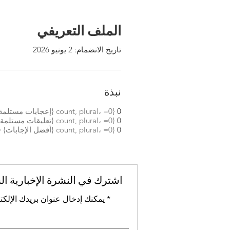
الملف التعريفي
تاريخ الانضمام: 2 يونيو 2026
نبذة
0
{count, plural، =0 {إعجابات مستلمة} =1 {إعجابات مستلمة} other {إعجابات مستلمة} }
0
{count, plural، =0 {تعليقات مستلمة} =1 {تعليق مستلم} other {تعليقات مستلمة} }
0
{count, plural، =0 {أفضل الإجابات} =1 {أفضل إجابة} other {أفضل الإجابات} }
اشترك في النشرة الإخبارية ال
يمكنك إدخال عنوان بريدك الإلكت