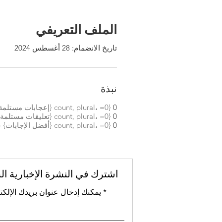
الملف التعريفي
تاريخ الانضمام: 28 أغسطس 2024
نبذة
0
{count, plural، =0 {إعجابات مستلمة} =1 {إعجابات مستلمة} other {إعجابات مستلمة} }
0
{count, plural، =0 {تعليقات مستلمة} =1 {تعليق مستلم} other {تعليقات مستلمة} }
0
{count, plural، =0 {أفضل الإجابات} =1 {أفضل إجابة} other {أفضل الإجابات} }
اشترك في النشرة الإخبارية ال
يمكنك إدخال عنوان بريدك الإلكت