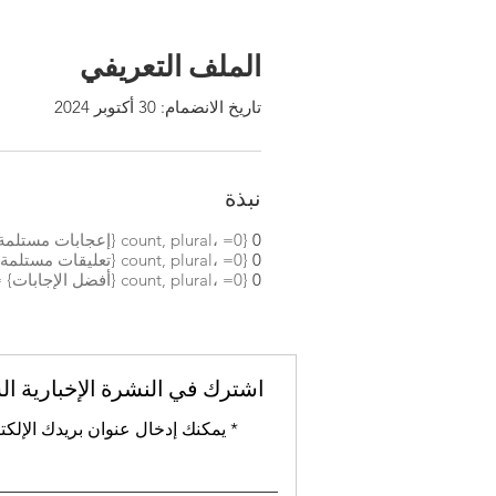
الملف التعريفي
تاريخ الانضمام: 30 أكتوبر 2024
نبذة
0
{count, plural، =0 {إعجابات مستلمة} =1 {إعجابات مستلمة} other {إعجابات مستلمة} }
0
{count, plural، =0 {تعليقات مستلمة} =1 {تعليق مستلم} other {تعليقات مستلمة} }
0
{count, plural، =0 {أفضل الإجابات} =1 {أفضل إجابة} other {أفضل الإجابات} }
اشترك في النشرة الإخبارية ال
يمكنك إدخال عنوان بريدك الإلكت