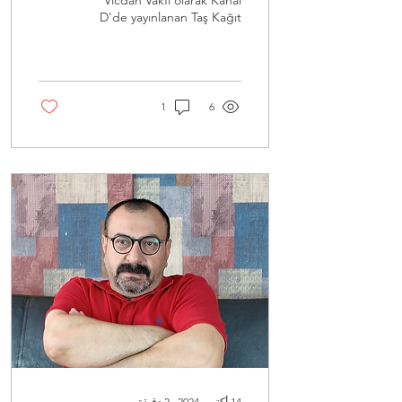
Vicdan Vakfı olarak Kanal
D'de yayınlanan Taş Kağıt
Makas dizisinden bir
sahneyi paylaştık
(https://x.com/vicdanvakfi/s
1
6
14 أكتوبر 2024
∙
2
دقيقة