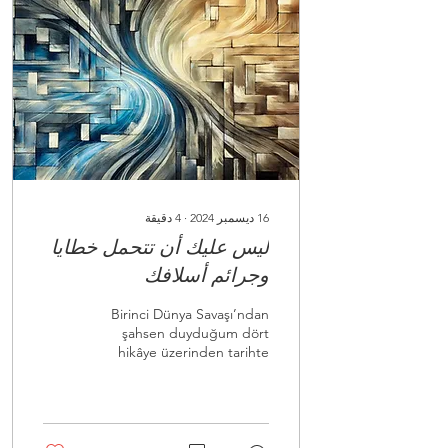
16 ديسمبر 2024
∙
4
دقيقة
ليس عليك أن تتحمل خطايا
وجرائم أسلافك
Birinci Dünya Savaşı’ndan
şahsen duyduğum dört
hikâye üzerinden tarihte
yaşanan insanlık dışı olayları
ve vicdani sorumluluğu
tartışıyorum.