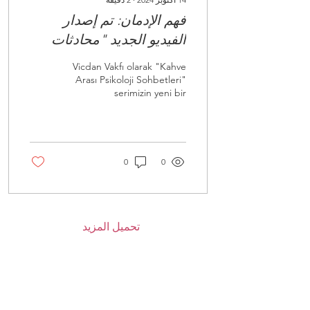
فهم الإدمان: تم إصدار
الفيديو الجديد "محادثات
علم النفس في استراحة
Vicdan Vakfı olarak "Kahve
القهوة"!
Arası Psikoloji Sohbetleri"
serimizin yeni bir
bölümüyle sizlerle
buluşmaktan mutluluk
duyuyoruz.
0
0
تحميل المزيد