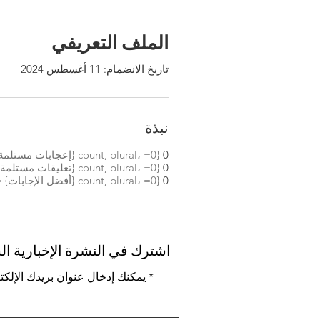
الملف التعريفي
تاريخ الانضمام: 11 أغسطس 2024
نبذة
0
{count, plural، =0 {إعجابات مستلمة} =1 {إعجابات مستلمة} other {إعجابات مستلمة} }
0
{count, plural، =0 {تعليقات مستلمة} =1 {تعليق مستلم} other {تعليقات مستلمة} }
0
{count, plural، =0 {أفضل الإجابات} =1 {أفضل إجابة} other {أفضل الإجابات} }
اشترك في النشرة الإخبارية ال
يمكنك إدخال عنوان بريدك الإلكت