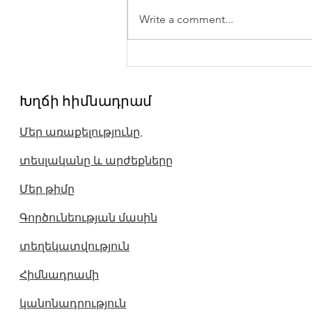
Write a comment...
Պետք չէ կրել ձեր
նախնիների մեղքերն ու
Խղճի հիմնադրամ
հանցագործությունները
Մեր առաքելությունը,
տեսլականը և արժեքները
Մեր թիմը
Գործունեության մասին
տեղեկատվություն
Հիմնադրամի
կանոնադրություն