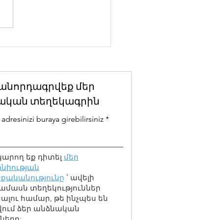
վեստագետի
ւթյունը և լինչի
կույթը. մտորումներ
տեսարանի վրա
անորդագրվեք մեր
ական տեղեկագրին
adresinizi buraya girebilirsiniz
կարող եք դիտել
մեր
նիության
քականությունը
՝ ավելի
ամասն տեղեկություններ
լու համար, թե ինչպես են
վում ձեր անձնական
ները: