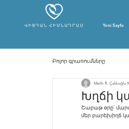
Yeni Sayfa
ՎԻՑԴԱՆ ՀԻՄՆԱԴՐԱՄ
Բոլոր գրառումները
Melih R. Çalıkoğlu
Խղճի կ
Շաբաթ օրը՝ մար
մեր բարեխիղճ կ