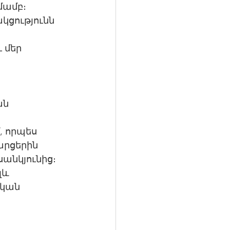
մամբ։ 
ցությունն 
 մեր 
ն 
 որպես 
արցերին 
անկյունից։ 
լև 
կան 