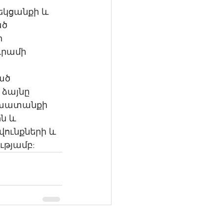
կցանքի և 
ծ 
 
դրամի 
ած 
ձայնը 
աշխատանքի 
ն և 
ունքների և 
ւթյամբ: