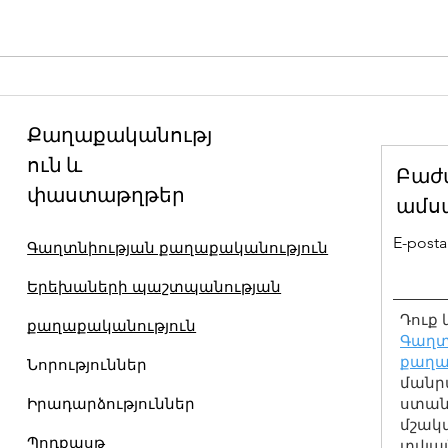
Շաբաթվա օրինակելի
Ար
վարքագիծը և դրա
չարո
Քաղաքականությ
հարյուրամյա
մշա
ուն և
պատմությունը. Նիհոն
մի 
Բաժ
փաստաթղթեր
Հիդանկյո
ամս
E-posta 
Գաղտնիության քաղաքականություն
Երեխաների պաշտպանության
Դուք 
քաղաքականություն
Գաղտ
քաղա
Նորություններ
մանր
Իրադարձություններ
ստանա
մշակ
Պոդքասթ
տվյալ