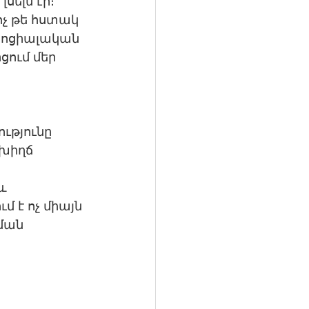
սելն էր։ 
ոչ թե հստակ 
 սոցիալական 
ցում մեր 
ւթյունը 
խիղճ 
և 
 է ոչ միայն 
ման 