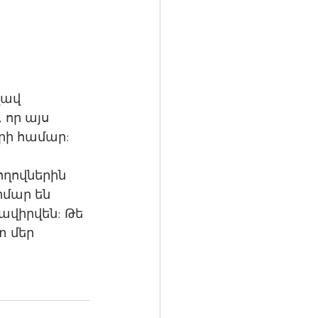
 
լավ 
 որ այս 
րի համար:
ողովներին 
րմար են 
վիրվեն: Թե 
տ մեր 