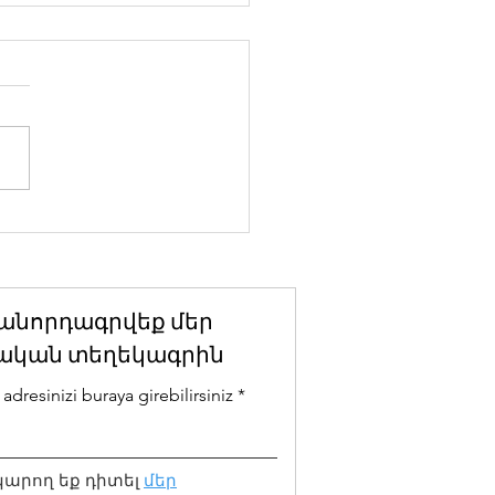
վեստագետի
ւթյունը և լինչի
կույթը. մտորումներ
տեսարանի վրա
անորդագրվեք մեր
ական տեղեկագրին
adresinizi buraya girebilirsiniz
կարող եք դիտել
մեր