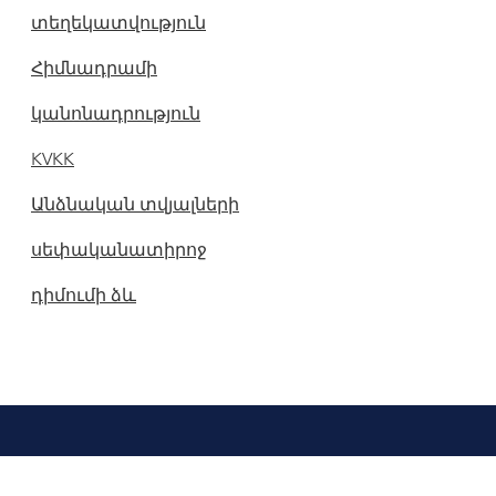
տեղեկատվություն
Հիմնադրամի
կանոնադրություն
KVKK
Անձնական տվյալների
սեփականատիրոջ
դիմումի ձև