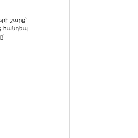
րի շարք՝ 
ց հանդեպ 
՝ 