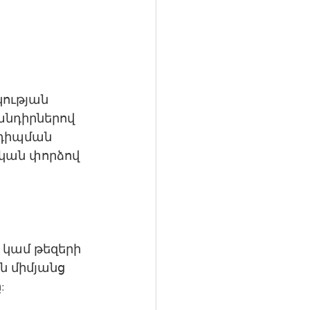
ության 
նդիրներով 
նդիպման 
կան փորձով 
 կամ թեզերի 
 միմյանց 
: 