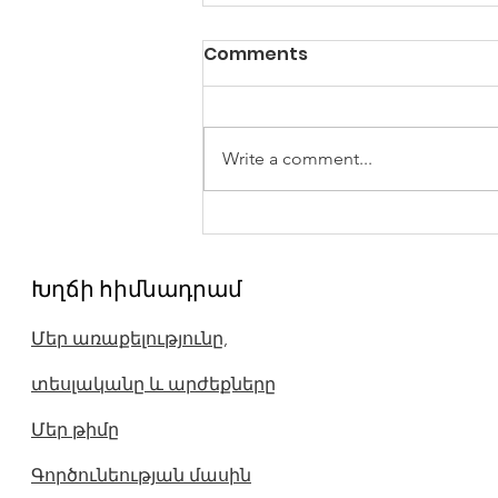
Comments
Write a comment...
Պետք չէ կրել ձեր
նախնիների մեղքերն ու
Խղճի հիմնադրամ
հանցագործությունները
Մեր առաքելությունը,
տեսլականը և արժեքները
Մեր թիմը
Գործունեության մասին