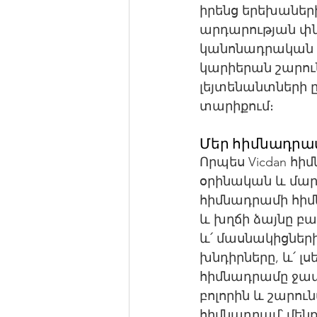
իրենց երեխաներ
արդարության փնտ
կանոնադրական հ
կարիերան շարու
լեյտենանտների ը
տարիքում։
Մեր հիմնադրամ
Որպես Vicdan հի
օրինական և մար
հիմնադրամի հի
և խղճի ձայնը բա
և՛ մասնակիցներ
խնդիրները, և՛ լ
հիմնադրամը ջատ
բոլորին և շարու
հիմնադրամ՝ մենք