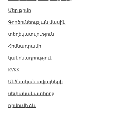
Մեր թիմը
Գործունեության մասին
տեղեկատվություն
Հիմնադրամի
կանոնադրություն
KVKK
Անձնական տվյալների
սեփականատիրոջ
դիմումի ձև