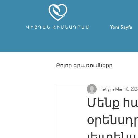
Yeni Sayfa
ՎԻՑԴԱՆ ՀԻՄՆԱԴՐԱՄ
Բոլոր գրառումները
İletişim
Mar 10, 202
Մենք հ
օրենսդր
լեյտեն