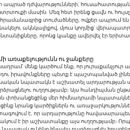
ի ապրած դժվարությունների, հուսահատության
րտուքի մասին: Մեզ հետ իրենց ցավն ու հույսը
րամանագրից տուժածները, ովքեր ապրում են 
նակելու ակնկալիքով, մյուս կողմից՝ վերապատ
նտանիքները, որոնց կյանքը ավերվել էր երիտա
ի առաքելությունն ու ջանքերը
մնադրամ՝ մենք կարծում ենք, որ յուրաքանչյուր
դու իրավունքները պետք է պաշտպանված լինեն
մնական նպատակն է աշխատել արդարության 
րձրացնելու ուղղությամբ։ Այս հանդիպման ընթա
ին փոխանցեցինք մեր հիմնադրամի նպատակներ
սեցինք նրանց կարծիքներն ու առաջարկություննե
ագովում է, որ արդարությունը հավասարապես
նակում է իր աշխատանքը այս ուղղությամբ։ Որպ
 նպատակ ունենք ինչպես բարձրացնել իրազեկու