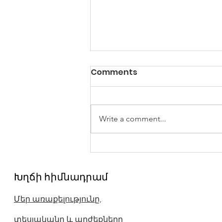
Comments
Write a comment...
Պետք չէ կրել ձեր
նախնիների մեղքերն ու
Խղճի հիմնադրամ
հանցագործությունները
Մեր առաքելությունը,
տեսլականը և արժեքները