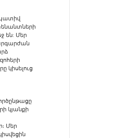
 պատիվ 
յտենանտների 
 են: Մեր 
արգարժան 
րձ 
զոհերի 
ը կիսելուց 
ործընթացը 
ի կյանքի 
։ Մեր 
իսվեցին 