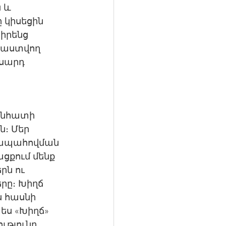
 և 
 կիսեցին 
իրենց 
րաստվող 
սարդ 
 անհատի 
։ Մեր 
ապահովման 
ցքում մենք 
ն ու 
րը։ Խիղճ 
 հասնի 
ես «Խիղճ» 
թյունը, 