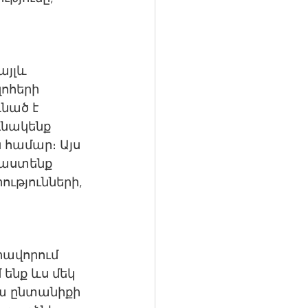
այլև 
ոհերի 
նած է 
ւնակենք 
 համար։ Այս 
աստենք 
թյունների, 
միավորում 
ենք ևս մեկ 
րա ընտանիքի 