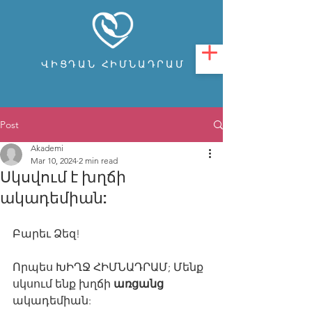
ՎԻՑԴԱՆ ՀԻՄՆԱԴՐԱՄ
Post
Akademi
Mar 10, 2024
2 min read
Սկսվում է խղճի
ակադեմիան:
Բարեւ Ձեզ!
Որպես ԽԻՂՋ ՀԻՄՆԱԴՐԱՄ; Մենք 
սկսում ենք խղճի 
առցանց
ակադեմիան: