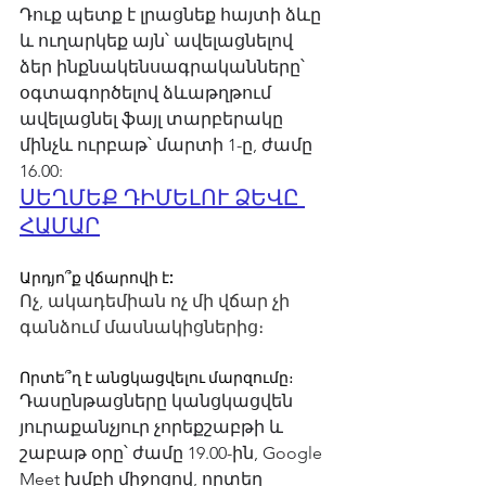
Դուք պետք է լրացնեք հայտի ձևը 
և ուղարկեք այն՝ ավելացնելով 
ձեր ինքնակենսագրականները՝ 
օգտագործելով ձևաթղթում 
ավելացնել ֆայլ տարբերակը 
մինչև ուրբաթ՝ մարտի 1-ը, ժամը 
16.00:
ՍԵՂՄԵՔ ԴԻՄԵԼՈՒ ՁԵՎԸ 
ՀԱՄԱՐ
Արդյո՞ք վճարովի է:
Ոչ, ակադեմիան ոչ մի վճար չի 
գանձում մասնակիցներից։
Որտե՞ղ է անցկացվելու մարզումը։
Դասընթացները կանցկացվեն 
յուրաքանչյուր չորեքշաբթի և 
շաբաթ օրը՝ ժամը 19.00-ին, Google 
Meet խմբի միջոցով, որտեղ 