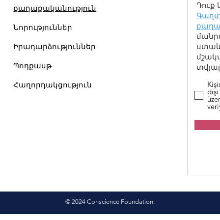
Դուք 
քաղաքականություն
Գաղտ
քաղա
Նորություններ
մանր
Իրադարձություններ
ստանա
մշակ
Պոդքասթ
տվյալ
Kişi
Հաղորդակցություն
dışı
üzer
ver
© 2024 Conscience Foundation.