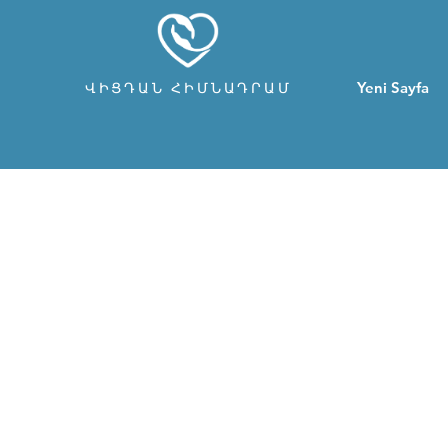
Yeni Sayfa
ՎԻՑԴԱՆ ՀԻՄՆԱԴՐԱՄ