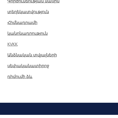
Գործունեության մասին
տեղեկատվություն
Հիմնադրամի
կանոնադրություն
KVKK
Անձնական տվյալների
սեփականատիրոջ
դիմումի ձև