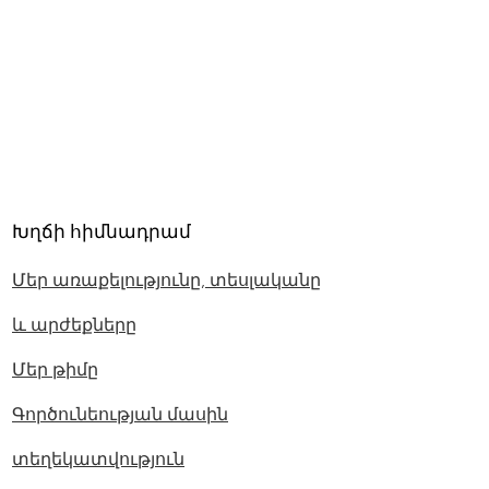
Խղճի հիմնադրամ
Մեր առաքելությունը, տեսլականը
և արժեքները
Մեր թիմը
Գործունեության մասին
տեղեկատվություն