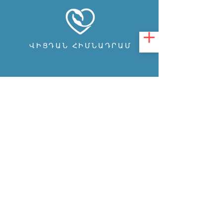
ՎԻՑԴԱՆ ՀԻՄՆԱԴՐԱՄ