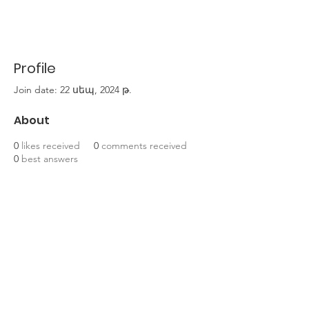
Profile
Join date: 22 սեպ, 2024 թ.
About
0
likes received
0
comments received
0
best answers