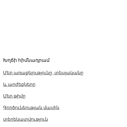
Խղճի հիմնադրամ
Մեր առաքելությունը, տեսլականը
և արժեքները
Մեր թիմը
Գործունեության մասին
տեղեկատվություն