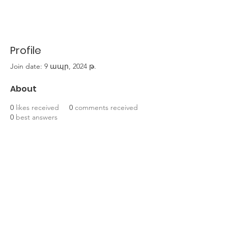
Profile
Join date: 9 ապր, 2024 թ.
About
0
likes received
0
comments received
0
best answers