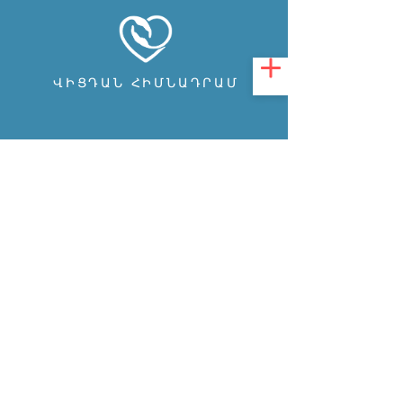
ՎԻՑԴԱՆ ՀԻՄՆԱԴՐԱՄ