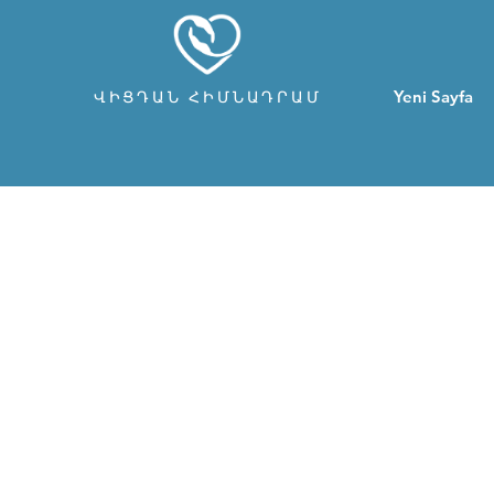
Yeni Sayfa
ՎԻՑԴԱՆ ՀԻՄՆԱԴՐԱՄ