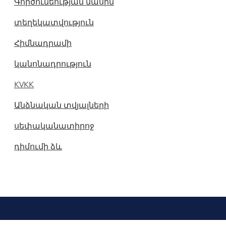
Գործունեության մասին
տեղեկատվություն
Հիմնադրամի
կանոնադրություն
KVKK
Անձնական տվյալների
սեփականատիրոջ
դիմումի ձև