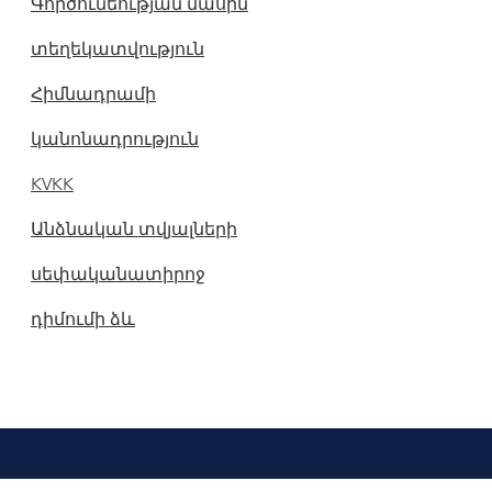
Գործունեության մասին
տեղեկատվություն
Հիմնադրամի
կանոնադրություն
KVKK
Անձնական տվյալների
սեփականատիրոջ
դիմումի ձև