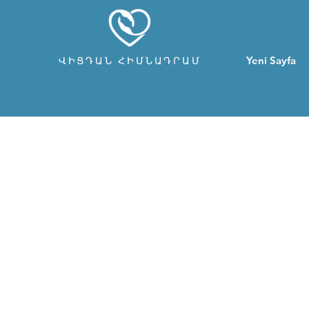
Yeni Sayfa
ՎԻՑԴԱՆ ՀԻՄՆԱԴՐԱՄ