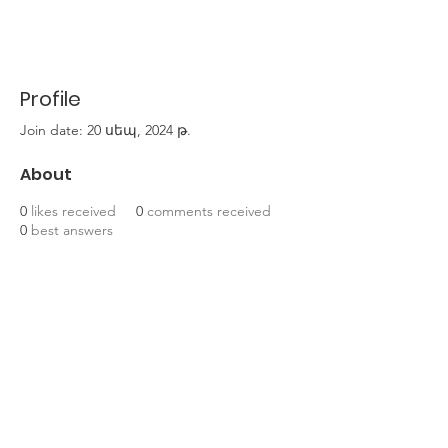
Profile
Join date: 20 սեպ, 2024 թ.
About
0
likes received
0
comments received
0
best answers