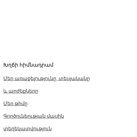
Խղճի հիմնադրամ
Մեր առաքելությունը, տեսլականը
և արժեքները
Մեր թիմը
Գործունեության մասին
տեղեկատվություն