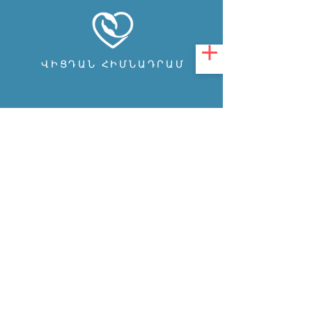
ՎԻՑԴԱՆ ՀԻՄՆԱԴՐԱՄ