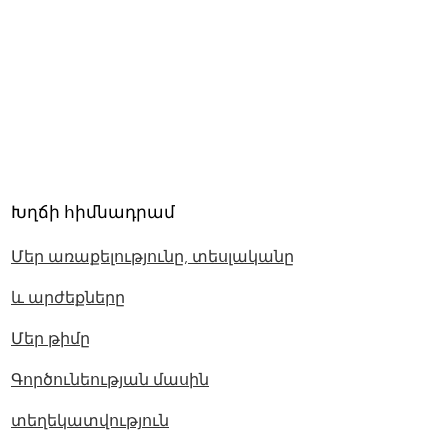
Խղճի հիմնադրամ
Մեր առաքելությունը, տեսլականը
և արժեքները
Մեր թիմը
Գործունեության մասին
տեղեկատվություն