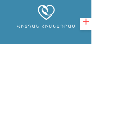
ՎԻՑԴԱՆ ՀԻՄՆԱԴՐԱՄ