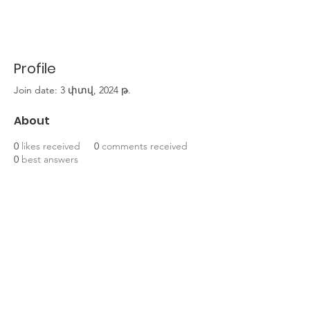
Profile
Join date: 3 փտվ, 2024 թ.
About
0
likes received
0
comments received
0
best answers