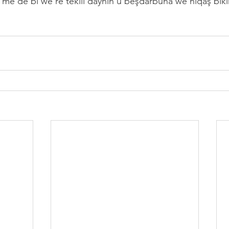
n me dê bi we re têkilî daynin û beşdarbûna we nîqaş biki