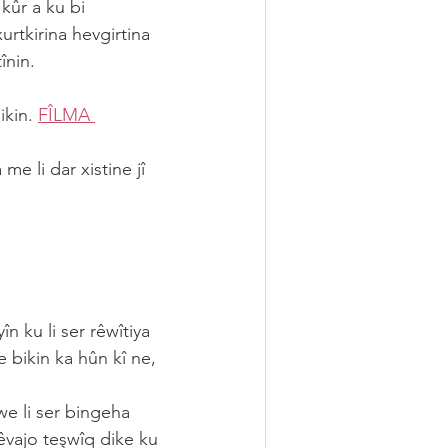
kûr a ku bi 
rtkirina hevgirtina 
înin.
kin. 
FÎLMA 
e li dar xistine jî 
n ku li ser rêwîtiya 
e bikin ka hûn kî ne, 
e li ser bingeha 
êvajo teşwîq dike ku 