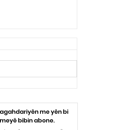
Ji hêla Wîcdana Ciwan
ve: Bengê Çêkirina
Lîstokê ya ‘Çîroka
Nasnameyê
o agahdariyên me yên bi
meyê bibin abone.