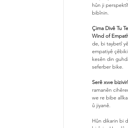
hûn ji perspektî
bibînin.
Çima Divê Tu Te
Wind of Empath
de, bi taybetî y
empatiyê çêbiki
kesên din guhdar
seferber bike.
Serê xwe bizivir
ramanên cihêren
we re bibe alîka
û jiyanê.
Hûn dikarin bi 