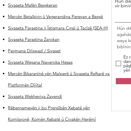
Hûn dik
Siyaseta Mafên Bexşkeran
vir biniv
Mercên Betalkirin û Vegerandina Pereyan a Bexşê
Siyaseta Parastina ji Îstismara Cinsî û Tacîzê (SEA-H)
Hûn di
agahdar
Siyaseta Parastina Zarokan
weya k
bibînin
Peymana Dilxwazî / Siyaset
Ez r
dan
Siyaseta Weşana Naveroka Hesas
pêş
yên
Mercên Bikaranînê yên Malperê û Siyaseta Reftarê ya
Platformên Dîjîtal
Siyaseta Wekheviya Zayendî
Rêbernameyên ji bo Prensîbên Xebatê yên
Komîsyonê, Komên Xebatê û Civakên Herêmî