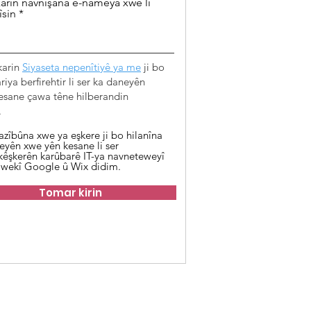
arin navnîşana e-nameya xwe li
îsin
karin
Siyaseta nepenîtiyê ya me
ji bo
iya berfirehtir li ser ka daneyên
esane çawa têne hilberandin
.
azîbûna xwe ya eşkere ji bo hilanîna
eyên xwe yên kesane li ser
kêşkerên karûbarê IT-ya navneteweyî
 wekî Google û Wix didim.
Tomar kirin