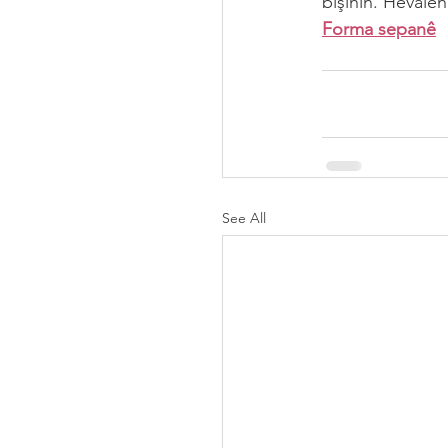
bişînin. Hevalê
Forma sepanê
See All