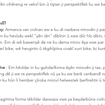
fên cihêreng re vekirî bin û tiştan ji perspektîfek ku we be
vlî?
y:
 Armanca van civînan ew e ku di navbera mirovên ji pa
ên ku hevûdu wekî "yên din" dibînin û xwe dûr hîs dikin, t
n. Em di wê baweriyê de ne ku dema mirov êşa xwe par ve
î bike, wê hevgirtin û têgihîştina civakî xurt bike, bi kur
îne
 : Em hêvîdar in ku guhdarîkirina êşên mirovên ji tax, 
g dê ji we re perspektîfek nû ya ku we berê ceribandî nek
r ku hûn li hember çîroka mirovî helwestek berfirehtir û tê
dagirtina forma têkildar daxwaza xwe ya beşdarbûna civîn