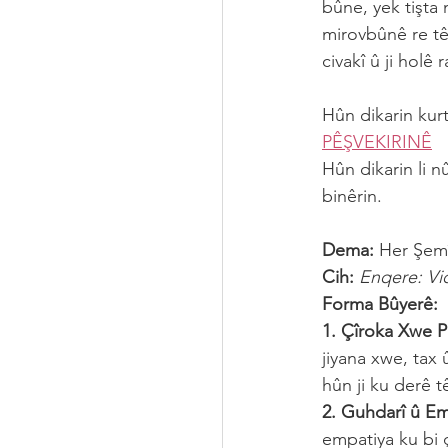
bûne, yek tişta 
mirovbûnê re tê
civakî û ji holê
Hûn dikarin kurt
PÊŞVEKIRINÊ
Hûn dikarin li n
binêrin.
Dema:
 Her Şemî
Cih:
Enqere: Vi
Forma Bûyerê:
1. Çîroka Xwe P
jiyana xwe, tax 
hûn ji ku derê t
2. Guhdarî û Em
empatiya ku bi 