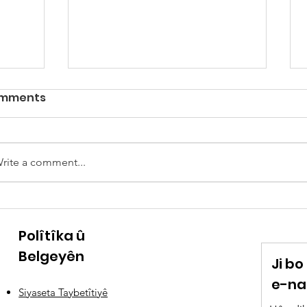
mments
rite a comment...
AHÎR
Hûn ne mecbûr in ku
ELÇÎ
guneh û sûcên bav û
Polîtîka û
kalên xwe hilgirin
Belgeyên
Ji b
e-na
Siyaseta Taybetîtiyê