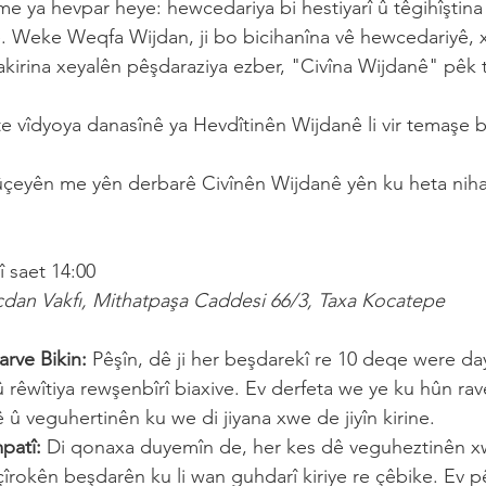
me ya hevpar heye: hewcedariya bi hestiyarî û têgihîştina 
. Weke Weqfa Wijdan, ji bo bicihanîna vê hewcedariyê, xu
 rakirina xeyalên pêşdaraziya ezber, "Civîna Wijdanê" pêk t
e vîdyoya danasînê ya Hevdîtinên Wijdanê li vir temaşe bi
ûçeyên me yên derbarê Civînên Wijdanê yên ku heta niha m
 saet 14:00
cdan Vakfı, Mithatpaşa Caddesi 66/3, Taxa Kocatepe
arve Bikin:
 Pêşîn, dê ji her beşdarekî re 10 deqe were dayî
û rêwîtiya rewşenbîrî biaxive. Ev derfeta we ye ku hûn rav
ê û veguhertinên ku we di jiyana xwe de jiyîn kirine.
patî:
 Di qonaxa duyemîn de, her kes dê veguheztinên xw
çîrokên beşdarên ku li wan guhdarî kiriye re çêbike. Ev p