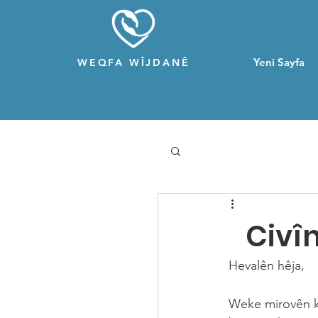
Yeni Sayfa
WEQFA WÎJDANÊ
Civî
Hevalên hêja,
Weke mirovên ku