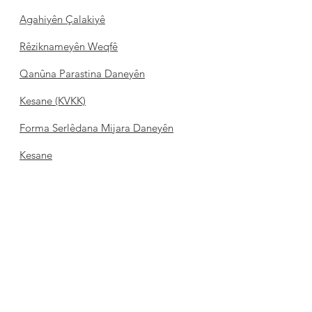
Agahiyên Çalakiyê
Rêziknameyên Weqfê
Qanûna Parastina Daneyên
Kesane (KVKK)
Forma Serlêdana Mijara Daneyên
Kesane