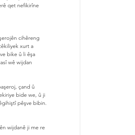
rê qet nefikirîne 
şerojên cihêreng 
êkiliyek xurt a 
 bike û li êşa 
tasî wê wijdan 
paşeroj, çand û 
iriye bide we, û ji 
gihiştî pêşve bibin. 
ên wijdanê ji me re 