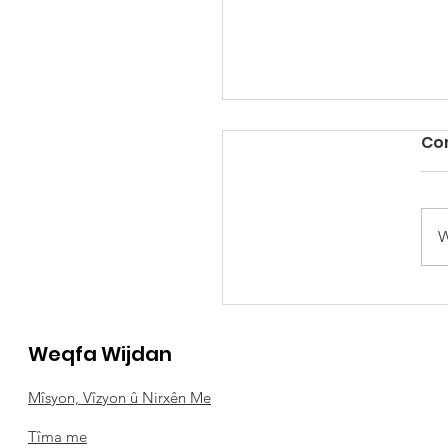
Co
W
PÊŞNGÊ WÎJDAN: T
Weqfa Wijdan
Mîsyon, Vîzyon û Nirxên Me
Tîma me