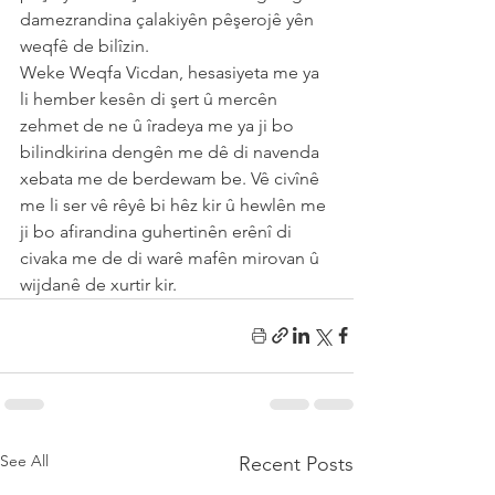
damezrandina çalakiyên pêşerojê yên 
weqfê de bilîzin.
Weke Weqfa Vicdan, hesasiyeta me ya 
li hember kesên di şert û mercên 
zehmet de ne û îradeya me ya ji bo 
bilindkirina dengên me dê di navenda 
xebata me de berdewam be. Vê civînê 
me li ser vê rêyê bi hêz kir û hewlên me 
ji bo afirandina guhertinên erênî di 
civaka me de di warê mafên mirovan û 
wijdanê de xurtir kir.
See All
Recent Posts