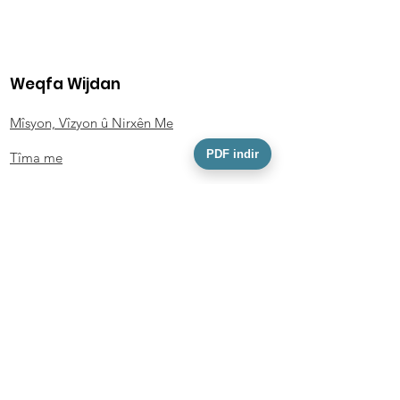
Weqfa Wijdan
Mîsyon, Vîzyon û Nirxên Me
PDF indir
Tîma me
Agahiyên Çalakiyê
Rêziknameyên Weqfê
Qanûna Parastina Daneyên Kesane (KVKK)
Forma Serlêdana Mijara Daneyên Kesane
Polîtîka û Belgeyên
Siyaseta Taybetîtiyê
Siyaseta Mafên Bexşkeran