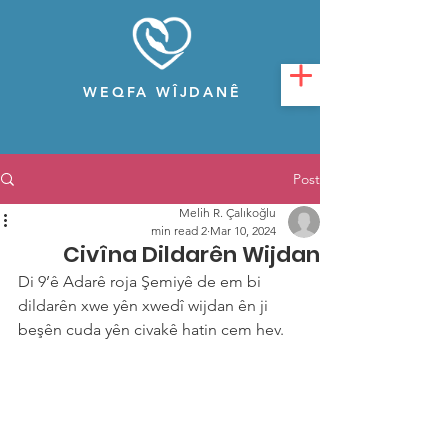
WEQFA WÎJDANÊ
Post
Melih R. Çalıkoğlu
2 min read
Mar 10, 2024
Civîna Dildarên Wijdan
Di 9’ê Adarê roja Şemiyê de em bi 
dildarên xwe yên xwedî wijdan ên ji 
beşên cuda yên civakê hatin cem hev.