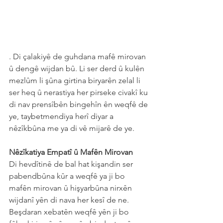
. Di çalakiyê de guhdana mafê mirovan 
û dengê wijdan bû. Li ser derd û kulên 
mezlûm li şûna girtina biryarên zelal li 
ser heq û nerastiya her pirseke civakî ku 
di nav prensîbên bingehîn ên weqfê de 
ye, taybetmendiya herî diyar a 
nêzîkbûna me ya di vê mijarê de ye.
Nêzîkatiya Empatî û Mafên Mirovan
Di hevdîtinê de bal hat kişandin ser 
pabendbûna kûr a weqfê ya ji bo 
mafên mirovan û hişyarbûna nirxên 
wijdanî yên di nava her kesî de ne. 
Beşdaran xebatên weqfê yên ji bo 