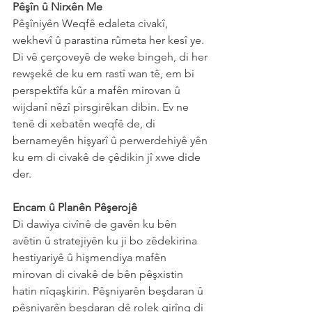
Pêşîn û Nirxên Me
Pêşîniyên Weqfê edaleta civakî, 
wekhevî û parastina rûmeta her kesî ye. 
Di vê çerçoveyê de weke bingeh, di her 
rewşekê de ku em rastî wan tê, em bi 
perspektîfa kûr a mafên mirovan û 
wijdanî nêzî pirsgirêkan dibin. Ev ne 
tenê di xebatên weqfê de, di 
bernameyên hişyarî û perwerdehiyê yên 
ku em di civakê de çêdikin jî xwe dide 
der.
Encam û Planên Pêşerojê
Di dawiya civînê de gavên ku bên 
avêtin û stratejiyên ku ji bo zêdekirina 
hestiyariyê û hişmendiya mafên 
mirovan di civakê de bên pêşxistin 
hatin nîqaşkirin. Pêşniyarên beşdaran û 
pêşniyarên beşdaran dê rolek girîng di 