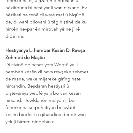
fêhmkirina êş û azarên bindestan û 
nêzîkbûna bi hestiyar li wan nirxand. Ev 
nêzîkatî ne tenê di warê maf û hiqûqê 
de, di warê dilovanî û têgihiştinê de ku 
nirxên hevpar ên mirovahiyê ne jî rê 
dide me.
Hestiyariya Li hember Kesên Di Rewşa 
Zehmetî de Maştin
Di civînê de hesasiyeta Weqfê ya li 
hemberî kesên di nava rewşeke zehmet 
de mane, weke mijareke girîng hate 
nirxandin. Beşdaran hestiyarî û 
piştevaniya weqfê ya ji bo van kesan 
nirxand. Hewldanên me yên ji bo 
fêhmkirina serpêhatiyên bi taybetî 
kesên bindest û gihandina dengê wan 
yek ji hîmên bingehîn e.