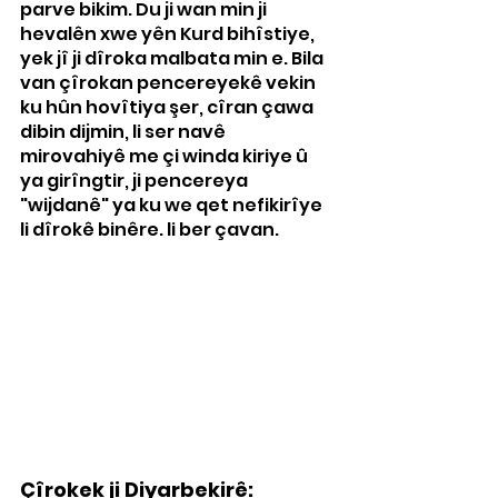
parve bikim. Du ji wan min ji 
hevalên xwe yên Kurd bihîstiye, 
yek jî ji dîroka malbata min e. Bila 
van çîrokan pencereyekê vekin 
ku hûn hovîtiya şer, cîran çawa 
dibin dijmin, li ser navê 
mirovahiyê me çi winda kiriye û 
ya girîngtir, ji pencereya 
"wijdanê" ya ku we qet nefikirîye 
li dîrokê binêre. li ber çavan.
Çîrokek ji Diyarbekirê: 