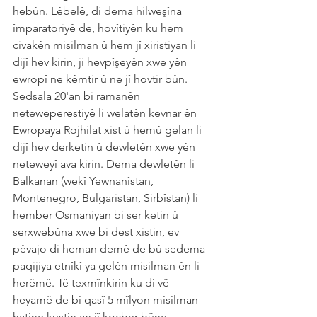
hebûn. Lêbelê, di dema hilweşîna 
împaratoriyê de, hovîtiyên ku hem 
civakên misilman û hem jî xiristiyan li 
dijî hev kirin, ji hevpîşeyên xwe yên 
ewropî ne kêmtir û ne jî hovtir bûn.
Sedsala 20'an bi ramanên 
neteweperestiyê li welatên kevnar ên 
Ewropaya Rojhilat xist û hemû gelan li 
dijî hev derketin û dewletên xwe yên 
neteweyî ava kirin. Dema dewletên li 
Balkanan (wekî Yewnanîstan, 
Montenegro, Bulgaristan, Sirbîstan) li 
hember Osmaniyan bi ser ketin û 
serxwebûna xwe bi dest xistin, ev 
pêvajo di heman demê de bû sedema 
paqijiya etnîkî ya gelên misilman ên li 
herêmê. Tê texmînkirin ku di vê 
heyamê de bi qasî 5 mîlyon misilman 
hatine kuştin an jî koçber bûne.