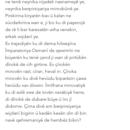
ne tenê neynika nijadek nasnameyê ye, 
neynika berpirsiyariya mirovbûnê ye. 
Pirskirina kiryarên bav û kalan ne 
sûcdarkirina wan e, ji bo ku di paşerojê 
de rê li ber karesatên wiha venekin, 
erkek wijdanî ye.
Ev trajediyên ku di dema hilweşîna 
Împaratoriya Osmanî de qewimîn ne 
bûyerên ku tenê çend ji wan di pirtûkên 
dîrokê de cih girtine. Ev çîrokên 
mirovên rast, cîran, heval in. Çîroka 
mirovên ku divê hevûdu biparêzin çawa 
hevûdu xav dixwin. Îmtîhana mirovatiyê 
ku di eslê xwe de tovên xerabiyê hene, 
di dîrokê de dubare bûye û îro jî 
didome. Çima divê em berpirsiyariya 
wijdanî bigirin û kedên kesên din di bin 
navê qehremaniyê de hembêz bikin?