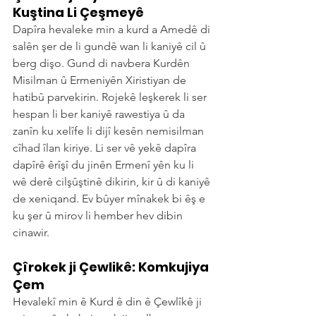
Kuştina Li Çeşmeyê
Dapîra hevaleke min a kurd a Amedê di 
salên şer de li gundê wan li kaniyê cil û 
berg dişo. Gund di navbera Kurdên 
Misilman û Ermeniyên Xiristiyan de 
hatibû parvekirin. Rojekê leşkerek li ser 
hespan li ber kaniyê rawestiya û da 
zanîn ku xelîfe li dijî kesên nemisilman 
cîhad îlan kiriye. Li ser vê yekê dapîra 
dapîrê êrîşî du jinên Ermenî yên ku li 
wê derê cilşûştinê dikirin, kir û di kaniyê 
de xeniqand. Ev bûyer mînakek bi êş e 
ku şer û mirov li hember hev dibin 
cinawir.
Çîrokek ji Çewlikê: Komkujiya 
Çem
Hevalekî min ê Kurd ê din ê Çewlîkê ji 