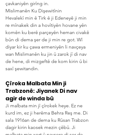
çavkaniyên girîng in.
Mislimanên Ku Dişewitînin
Hevalekî min ê Tirk ê ji Edeneyê ji min 
re mînakek din a hovîtiyên hovane yên 
komên ku berê parçeyên heman civakê 
bûn di dema şer de ji min re got. Wî 
diyar kir ku çawa ermeniyên li navçeya 
wan Mislimanên ku jin û zarok jî di nav 
de hene, di mizgeftê de kom kirin û bi 
saxî şewitandin.
Çîroka Malbata Min ji 
Trabzonê: Jiyanek Di nav 
agir de winda bû
Ji malbata min jî çîrokek heye. Ez ne 
kurd im, ez ji herêma Behra Reş me. Di 
sala 1916an de dema ku Rûsan Trabzon 
dagir kirin kaosek mezin çêbû. Ji 
malbata min xort û navsere di şer de 