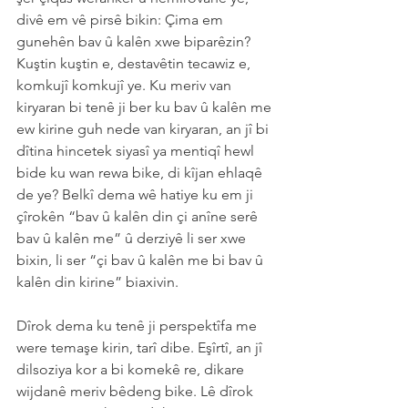
divê em vê pirsê bikin: Çima em 
gunehên bav û kalên xwe biparêzin?
Kuştin kuştin e, destavêtin tecawiz e, 
komkujî komkujî ye. Ku meriv van 
kiryaran bi tenê ji ber ku bav û kalên me 
ew kirine guh nede van kiryaran, an jî bi 
dîtina hincetek siyasî ya mentiqî hewl 
bide ku wan rewa bike, di kîjan ehlaqê 
de ye? Belkî dema wê hatiye ku em ji 
çîrokên “bav û kalên din çi anîne serê 
bav û kalên me” û derziyê li ser xwe 
bixin, li ser “çi bav û kalên me bi bav û 
kalên din kirine” biaxivin.
Dîrok dema ku tenê ji perspektîfa me 
were temaşe kirin, tarî dibe. Eşîrtî, an jî 
dilsoziya kor a bi komekê re, dikare 
wijdanê meriv bêdeng bike. Lê dîrok 