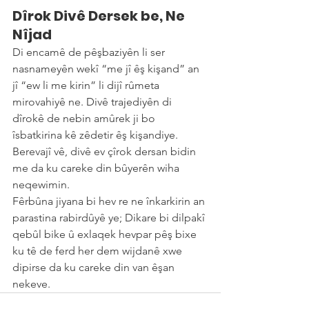
Dîrok Divê Dersek be, Ne 
Nîjad
Di encamê de pêşbaziyên li ser 
nasnameyên wekî “me jî êş kişand” an 
jî “ew li me kirin” li dijî rûmeta 
mirovahiyê ne. Divê trajediyên di 
dîrokê de nebin amûrek ji bo 
îsbatkirina kê zêdetir êş kişandiye. 
Berevajî vê, divê ev çîrok dersan bidin 
me da ku careke din bûyerên wiha 
neqewimin.
Fêrbûna jiyana bi hev re ne înkarkirin an 
parastina rabirdûyê ye; Dikare bi dilpakî 
qebûl bike û exlaqek hevpar pêş bixe 
ku tê de ferd her dem wijdanê xwe 
dipirse da ku careke din van êşan 
nekeve.