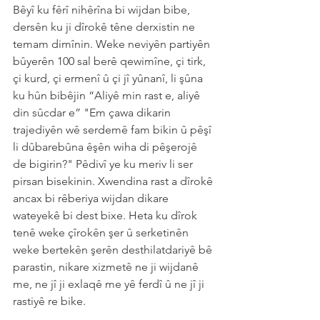
Bêyî ku fêrî nihêrîna bi wijdan bibe, 
dersên ku ji dîrokê têne derxistin ne 
temam dimînin. Weke neviyên partiyên 
bûyerên 100 sal berê qewimîne, çi tirk, 
çi kurd, çi ermenî û çi jî yûnanî, li şûna 
ku hûn bibêjin “Aliyê min rast e, aliyê 
din sûcdar e” "Em çawa dikarin 
trajediyên wê serdemê fam bikin û pêşî 
li dûbarebûna êşên wiha di pêşerojê 
de bigirin?" Pêdivî ye ku meriv li ser 
pirsan bisekinin. Xwendina rast a dîrokê 
ancax bi rêberiya wijdan dikare 
wateyekê bi dest bixe. Heta ku dîrok 
tenê weke çîrokên şer û serketinên 
weke bertekên şerên desthilatdariyê bê 
parastin, nikare xizmetê ne ji wijdanê 
me, ne jî ji exlaqê me yê ferdî û ne jî ji 
rastiyê re bike.