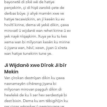
bayonetê di zikê wê de hatiye 
perçekirin, çi di hişê zarokê çete de 
derbas bûye. ji aliyê mamên xwe ve 
hatiye tecawizkirin, an jî kesên ku ev 
hovîtî kirine, dema vê yekê dikin, çawa 
mirovatî û wijdanê wan rehet kirine û ev 
yek nayê nîqaşkirin. Xuya ye ku tu kes 
xema wan bi mîlyonan kesên ku mirine 
û jiyana wan, hêvî, xewn, jiyan û xîreta 
wan hatiye tunekirin tune ye.
Ji Wijdanê xwe Dîrok Ji bîr 
Mekin
Van çîrokan destnîşan dikin ku çawa 
nasnameyên cihêreng jiyana bi 
mîlyonan mirovan paşguh dikin di 
hewlekê de ku li ser hev serdestiyê bi 
dest bixin. Dema ku em têbigihîjin ku 
şer çiqas wêranker û nemirovane ye, 