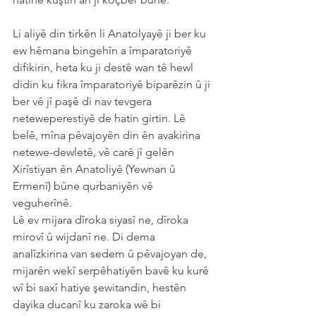
Li aliyê din tirkên li Anatolyayê ji ber ku 
ew hêmana bingehîn a împaratoriyê 
difikirin, heta ku ji destê wan tê hewl 
didin ku fikra împaratoriyê biparêzin û ji 
ber vê jî paşê di nav tevgera 
neteweperestiyê de hatin girtin. Lê 
belê, mîna pêvajoyên din ên avakirina 
netewe-dewletê, vê carê jî gelên 
Xirîstiyan ên Anatoliyê (Yewnan û 
Ermenî) bûne qurbaniyên vê 
veguherînê.
Lê ev mijara dîroka siyasî ne, dîroka 
mirovî û wijdanî ne. Di dema 
analîzkirina van sedem û pêvajoyan de, 
mijarên wekî serpêhatiyên bavê ku kurê 
wî bi saxî hatiye şewitandin, hestên 
dayika ducanî ku zaroka wê bi 