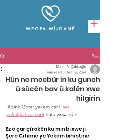
WEQFA WÎJDANÊ
Post
Melih R. Çalıkoğlu
5 min read
Dec 16, 2024
Hûn ne mecbûr in ku guneh
û sûcên bav û kalên xwe
hilgirin
Têbînî: Gotar yekem car 
li ser 
politikkahvesi.net
 hate weşandin
Ez ê çar çîrokên ku min bi xwe ji 
Şerê Cîhanê yê Yekem bihîstine 