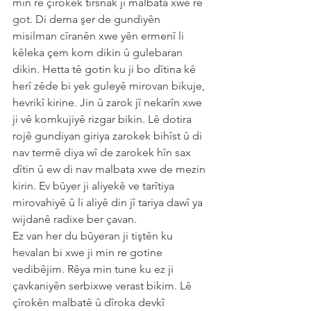
min re çîrokek tirsnak ji malbata xwe re 
got. Di dema şer de gundiyên 
misilman cîranên xwe yên ermenî li 
kêleka çem kom dikin û gulebaran 
dikin. Hetta tê gotin ku ji bo dîtina kê 
herî zêde bi yek guleyê mirovan bikuje, 
hevrikî kirine. Jin û zarok jî nekarîn xwe 
ji vê komkujiyê rizgar bikin. Lê dotira 
rojê gundiyan giriya zarokek bihîst û di 
nav termê diya wî de zarokek hîn sax 
dîtin û ew di nav malbata xwe de mezin 
kirin. Ev bûyer ji aliyekê ve tarîtiya 
mirovahiyê û li aliyê din jî tariya dawî ya 
wijdanê radixe ber çavan.
Ez van her du bûyeran ji tiştên ku 
hevalan bi xwe ji min re gotine 
vedibêjim. Rêya min tune ku ez ji 
çavkaniyên serbixwe verast bikim. Lê 
çîrokên malbatê û dîroka devkî 