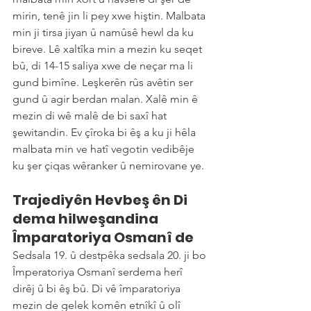
mirin, tenê jin li pey xwe hiştin. Malbata 
min ji tirsa jiyan û namûsê hewl da ku 
bireve. Lê xaltîka min a mezin ku seqet 
bû, di 14-15 saliya xwe de neçar ma li 
gund bimîne. Leşkerên rûs avêtin ser 
gund û agir berdan malan. Xalê min ê 
mezin di wê malê de bi saxî hat 
şewitandin. Ev çîroka bi êş a ku ji hêla 
malbata min ve hatî vegotin vedibêje 
ku şer çiqas wêranker û nemirovane ye.
Trajediyên Hevbeş ên Di 
dema hilweşandina 
Împaratoriya Osmanî de
Sedsala 19. û destpêka sedsala 20. ji bo 
Împeratoriya Osmanî serdema herî 
dirêj û bi êş bû. Di vê împaratoriya 
mezin de gelek komên etnîkî û olî 