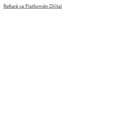
Reftarê ya Platformên Dîjîtal
Siyaseta Wekheviya Zayendî
Rêbernameyên ji bo Prensîbên Xebatê yên
Komîsyonê, Komên Xebatê û Civakên
Herêmî
Ji bo agahdariyên me yên bi
e-nameyê bibin abone.
Hûn dikarin navnîşana e-nameya
xwe li vir binivîsin