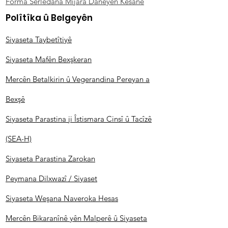
Forma Serlêdana Mijara Daneyên Kesane
Polîtîka û Belgeyên
Siyaseta Taybetîtiyê
Siyaseta Mafên Bexşkeran
Mercên Betalkirin û Vegerandina Pereyan a
Bexşê
Siyaseta Parastina ji Îstismara Cinsî û Tacîzê
(SEA-H)
Siyaseta Parastina Zarokan
Peymana Dilxwazî / Siyaset
Siyaseta Weşana Naveroka Hesas
Mercên Bikaranînê yên Malperê û Siyaseta