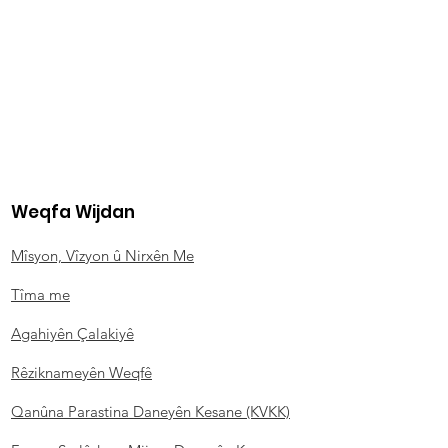
Weqfa Wijdan
Mîsyon, Vîzyon û Nirxên Me
Tîma me
Agahiyên Çalakiyê
Rêziknameyên Weqfê
Qanûna Parastina Daneyên Kesane (KVKK)