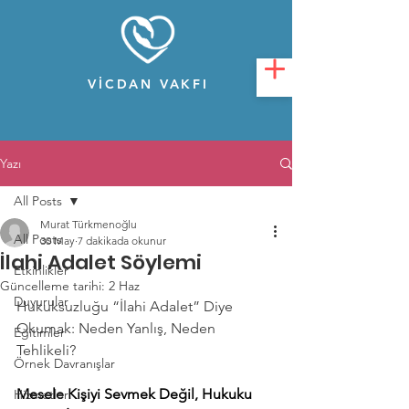
VİCDAN VAKFI
Yazı
All Posts
Murat Türkmenoğlu
All Posts
30 May
7 dakikada okunur
İlahi Adalet Söylemi
Etkinlikler
Güncelleme tarihi:
2 Haz
Duyurular
Hukuksuzluğu “İlahi Adalet” Diye 
Okumak: Neden Yanlış, Neden 
Eğitimler
Tehlikeli?
Örnek Davranışlar
Mesele Kişiyi Sevmek Değil, Hukuku 
Hizmetler