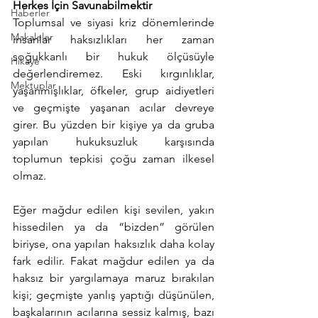
Herkes İçin Savunabilmektir
Haberler
Toplumsal ve siyasi kriz dönemlerinde 
Makaleler
insanlar haksızlıkları her zaman 
soğukkanlı bir hukuk ölçüsüyle 
Hikaye
değerlendiremez. Eski kırgınlıklar, 
Mektuplar
yaşanmışlıklar, öfkeler, grup aidiyetleri 
ve geçmişte yaşanan acılar devreye 
girer. Bu yüzden bir kişiye ya da gruba 
yapılan hukuksuzluk karşısında 
toplumun tepkisi çoğu zaman ilkesel 
olmaz.
Eğer mağdur edilen kişi sevilen, yakın 
hissedilen ya da “bizden” görülen 
biriyse, ona yapılan haksızlık daha kolay 
fark edilir. Fakat mağdur edilen ya da 
haksız bir yargılamaya maruz bırakılan 
kişi; geçmişte yanlış yaptığı düşünülen, 
başkalarının acılarına sessiz kalmış, bazı 