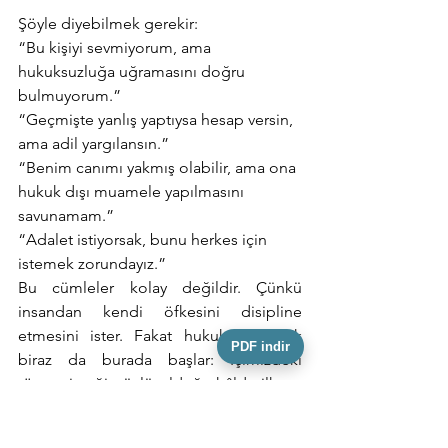
Şöyle diyebilmek gerekir:
“Bu kişiyi sevmiyorum, ama 
hukuksuzluğa uğramasını doğru 
bulmuyorum.”
“Geçmişte yanlış yaptıysa hesap versin, 
ama adil yargılansın.”
“Benim canımı yakmış olabilir, ama ona 
hukuk dışı muamele yapılmasını 
savunamam.”
“Adalet istiyorsak, bunu herkes için 
istemek zorundayız.”
Bu cümleler kolay değildir. Çünkü 
insandan kendi öfkesini disipline 
etmesini ister. Fakat hukuk ve ahlak 
PDF indir
biraz da burada başlar: İçimizdeki 
rövanş isteği güçlü olduğu hâlde ilkeye 
sadık kalabildiğimiz yerde.