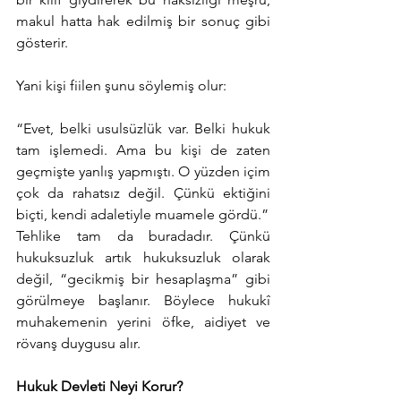
makul hatta hak edilmiş bir sonuç gibi 
gösterir.
Yani kişi fiilen şunu söylemiş olur:
“Evet, belki usulsüzlük var. Belki hukuk 
tam işlemedi. Ama bu kişi de zaten 
geçmişte yanlış yapmıştı. O yüzden içim 
çok da rahatsız değil. Çünkü ektiğini 
biçti, kendi adaletiyle muamele gördü.”
Tehlike tam da buradadır. Çünkü 
hukuksuzluk artık hukuksuzluk olarak 
değil, “gecikmiş bir hesaplaşma” gibi 
görülmeye başlanır. Böylece hukukî 
muhakemenin yerini öfke, aidiyet ve 
rövanş duygusu alır.
Hukuk Devleti Neyi Korur?