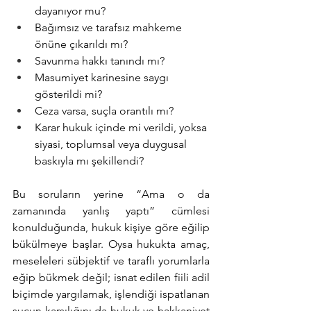
dayanıyor mu?
Bağımsız ve tarafsız mahkeme 
önüne çıkarıldı mı?
Savunma hakkı tanındı mı?
Masumiyet karinesine saygı 
gösterildi mi?
Ceza varsa, suçla orantılı mı?
Karar hukuk içinde mi verildi, yoksa 
siyasi, toplumsal veya duygusal 
baskıyla mı şekillendi?
Bu soruların yerine “Ama o da 
zamanında yanlış yaptı” cümlesi 
konulduğunda, hukuk kişiye göre eğilip 
bükülmeye başlar. Oysa hukukta amaç, 
meseleleri sübjektif ve taraflı yorumlarla 
eğip bükmek değil; isnat edilen fiili adil 
biçimde yargılamak, işlendiği ispatlanan 
suçun karşılığını da hukuk ve hakkaniyet 