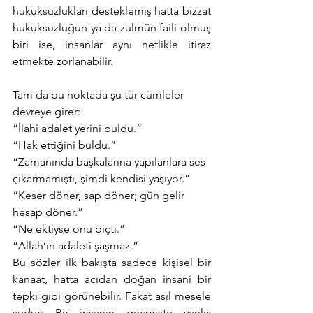
hukuksuzlukları desteklemiş hatta bizzat 
hukuksuzluğun ya da zulmün faili olmuş 
biri ise, insanlar aynı netlikle itiraz 
etmekte zorlanabilir.
Tam da bu noktada şu tür cümleler 
devreye girer:
“İlahi adalet yerini buldu.”
“Hak ettiğini buldu.”
“Zamanında başkalarına yapılanlara ses 
çıkarmamıştı, şimdi kendisi yaşıyor.”
“Keser döner, sap döner; gün gelir 
hesap döner.”
“Ne ektiyse onu biçti.”
“Allah’ın adaleti şaşmaz.”
Bu sözler ilk bakışta sadece kişisel bir 
kanaat, hatta acıdan doğan insani bir 
tepki gibi görünebilir. Fakat asıl mesele 
şudur: Bir insanın geçmişte yanlış 