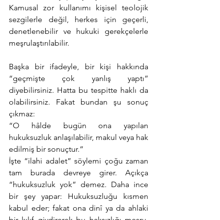
Kamusal zor kullanımı kişisel teolojik 
sezgilerle değil, herkes için geçerli, 
denetlenebilir ve hukuki gerekçelerle 
meşrulaştırılabilir.
Başka bir ifadeyle, bir kişi hakkında 
“geçmişte çok yanlış yaptı” 
diyebilirsiniz. Hatta bu tespitte haklı da 
olabilirsiniz. Fakat bundan şu sonuç 
çıkmaz:
“O hâlde bugün ona yapılan 
hukuksuzluk anlaşılabilir, makul veya hak 
edilmiş bir sonuçtur.”
İşte “ilahi adalet” söylemi çoğu zaman 
tam burada devreye girer. Açıkça 
“hukuksuzluk yok” demez. Daha ince 
bir şey yapar: Hukuksuzluğu kısmen 
kabul eder; fakat ona dinî ya da ahlaki 
bir kılıf giydirerek bu haksızlığı meşru, 