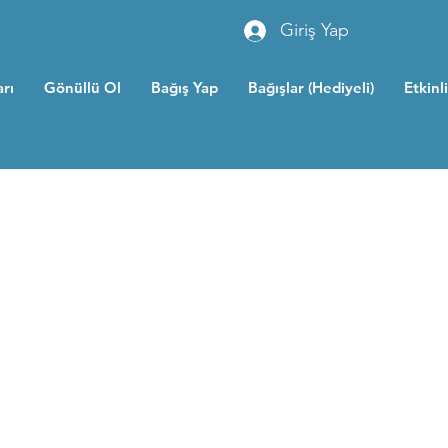
Giriş Yap
rı
Gönüllü Ol
Bağış Yap
Bağışlar (Hediyeli)
Etkinl