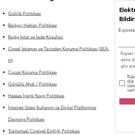
Elekt
Gizlilik Politikası
Bildi
Bağışçı Hakları Politikası
E-posta 
Bağış İptal ve İade Koşulları
Cinsel İstismar ve Tacizden Koruma Politikası (SEA-
Kişisel 
daha de
H)
göz atab
Çocuk Koruma Politikası
Kişi
dışı
Gönüllü Ahdi / Politikası
üzer
ver
Hassas İçerik Yayın Politikası
İnternet Sitesi Kullanım ve Dijital Platformlar
Davranış Politikası
Toplumsal Cinsiyet Eşitliği Politikası