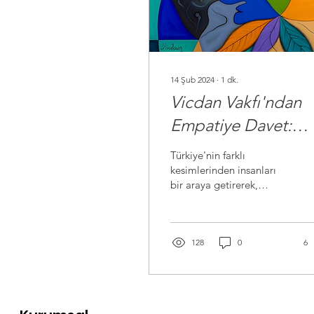
14 Şub 2024
∙
1
dk.
Vicdan Vakfı'ndan
Empatiye Davet:
Vicdan Buluşmaları
Türkiye'nin farklı
kesimlerinden insanları
bir araya getirerek,
birbirimize karşı
geliştirdiğimiz önyargıları
ve nefreti aşma
amacıyla...
128
0
6