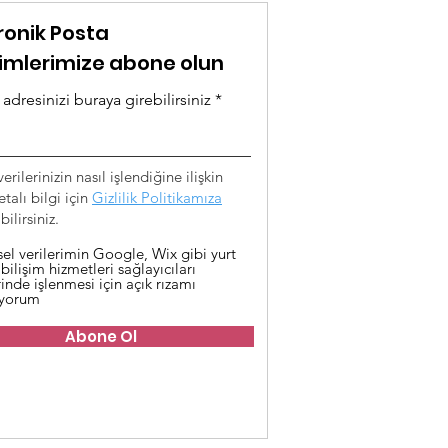
ronik Posta
rimlerimize abone olun
adresinizi buraya girebilirsiniz
verilerinizin nasıl işlendiğine ilişkin
talı bilgi için
Gizlilik Politikamıza
ilirsiniz.
sel verilerimin Google, Wix gibi yurt
 bilişim hizmetleri sağlayıcıları
inde işlenmesi için açık rızamı
iyorum
Abone Ol