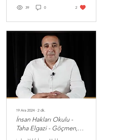
39
0
2
19 Ara 2024
∙
2
dk.
İnsan Hakları Okulu -
Taha Elgazi - Göçmen,
Sığınmacı ve Mülteci