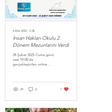
6 Mar 2025
∙
2
dk.
İnsan Hakları Okulu 2.
Dönem Mezunlarını Verdi
28 Şubat 2025 Cuma günü
saat 19.00’da
gerçekleştirilen online
mezuniyet töreniyle Vicdan
Vakfı İnsan Hakları
Okulu’nun 2. dönem
öğrencileri
29
0
7