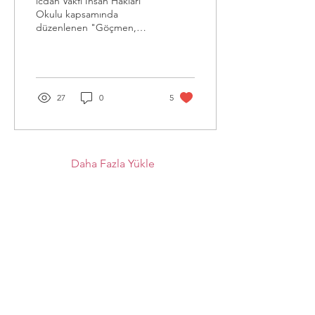
icdan Vakfı İnsan Hakları
Hakları
Okulu kapsamında
düzenlenen "Göçmen,
Sığınmacı ve Mülteci
Hakları" dersi
27
0
5
Daha Fazla Yükle