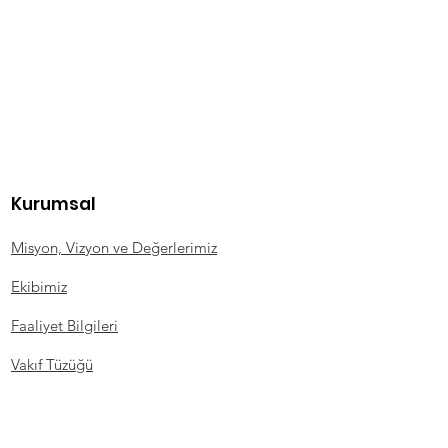
Kurumsal
Misyon, Vizyon ve Değerlerimiz
Ekibimiz
Faaliyet Bilgileri
Vakıf Tüzüğü
KVKK
Kişisel Veri Sahibi Başvuru Formu