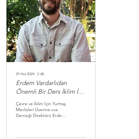
29 Ara 2024
∙
2
dk.
Erdem Vardarlıdan
Önemli Bir Ders İklim İçin
Yurttaş Meclisleri
Çevre ve İklim İçin Yurttaş
Meclisleri Üzerine uva
Derneği Direktörü Erdem
Vardar Önemli Bir Ders
İklim İçin Yurttaş
Meclisleri:...