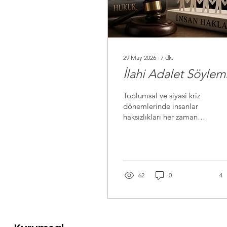
29 May 2026
∙
7
dk.
İlahi Adalet Söylem
Toplumsal ve siyasi kriz
dönemlerinde insanlar
haksızlıkları her zaman
soğukkanlı bir hukuk
ölçüsüyle
değerlendiremez. Eski
kırgınlıklar, yaşanmışlıklar,
öfkeler, grup aidiyetleri ve
62
0
4
geçmişte yaşanan acılar
devreye girer.