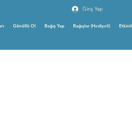
Giriş Yap
rı
Gönüllü Ol
Bağış Yap
Bağışlar (Hediyeli)
Etkinl