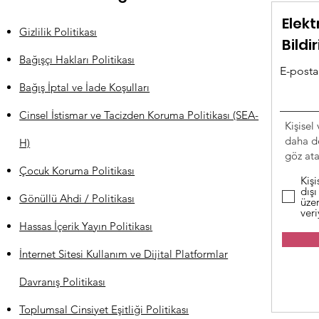
Elekt
Gizlilik Politikası
Bildi
Bağışçı Hakları Politikası
E-posta 
Bağış İptal ve İade Koşulları
Cinsel İstismar ve Tacizden Koruma Politikası (SEA-
Kişisel 
daha de
H)
göz atab
Çocuk Koruma Politikası
Kişi
dışı
Gönüllü Ahdi / Politikası
üzer
ver
Hassas İçerik Yayın Politikası
İnternet Sitesi Kullanım ve Dijital Platformlar
Davranış Politikası
Toplumsal Cinsiyet Eşitliği Politikası