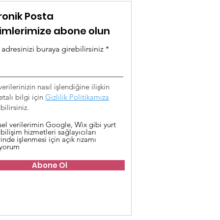
ronik Posta
rimlerimize abone olun
adresinizi buraya girebilirsiniz
verilerinizin nasıl işlendiğine ilişkin
talı bilgi için
Gizlilik Politikamıza
ilirsiniz.
sel verilerimin Google, Wix gibi yurt
 bilişim hizmetleri sağlayıcıları
inde işlenmesi için açık rızamı
iyorum
Abone Ol