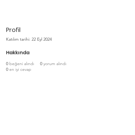
Profil
Katılım tarihi: 22 Eyl 2024
Hakkında
0
beğeni alındı
0
yorum alındı
0
en iyi cevap