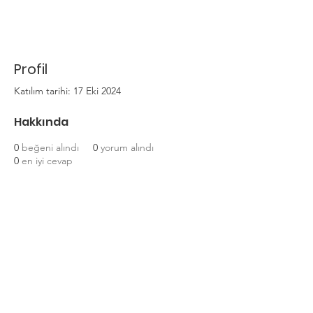
Profil
Katılım tarihi: 17 Eki 2024
Hakkında
0
beğeni alındı
0
yorum alındı
0
en iyi cevap