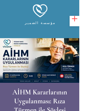
مؤسسة الضمير
AİHM Kararlarının
Uygulanması: Rıza
Türmen ile Söyleşi