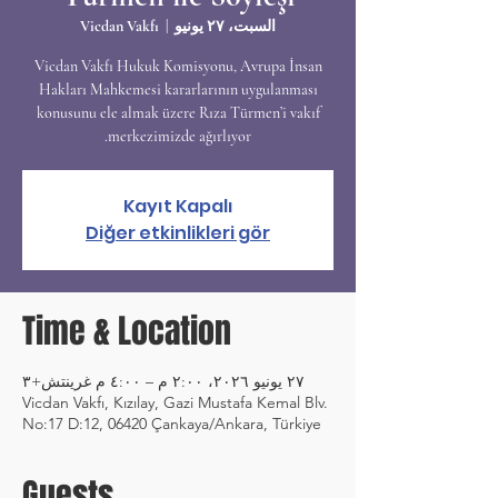
السبت، ٢٧ يونيو
  |  
Vicdan Vakfı
Vicdan Vakfı Hukuk Komisyonu, Avrupa İnsan
Hakları Mahkemesi kararlarının uygulanması
konusunu ele almak üzere Rıza Türmen’i vakıf
merkezimizde ağırlıyor.
Kayıt Kapalı
Diğer etkinlikleri gör
Time & Location
٢٧ يونيو ٢٠٢٦، ٢:٠٠ م – ٤:٠٠ م غرينتش+٣
Vicdan Vakfı, Kızılay, Gazi Mustafa Kemal Blv.
No:17 D:12, 06420 Çankaya/Ankara, Türkiye
Guests