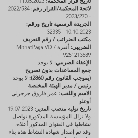
تاريخ قرار المحكمة:
11.05.2023
لائحة المحكمة/القرار رقم:
2022/534
- 2023/270
الجريدة الرسمية تاريخ ورقم:
10.10.2023 - 32335
مكتب الضرائب / رقم التعريف
الضريبي:
أنقرة MithatPaşa VD /
9251213589
الإعفاء الضريبي:
لا يوجد
جمع المساعدات بدون تصريح
(بموجب القانون رقم 2860):
لا يوجد
رئيس / مدير الهيئة المختصة
الاسم واللقب:
عمر فاروق جرجرلي
أوغلو
تاريخ توليه منصب المدير:
19.07.2023
ولا تزال المؤسسة المذكورة تواصل
نشاطها في العنوان المذكور أعلاه،
وقد تم إصدار شهادة النشاط هذه بناء