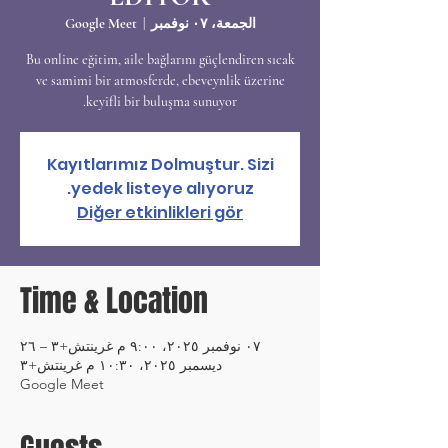
الجمعة، ٠٧ نوفمبر
  |  
Google Meet
Bu online eğitim, aile bağlarını güçlendiren sıcak
ve samimi bir atmosferde, ebeveynlik üzerine
keyifli bir buluşma sunuyor.
Kayıtlarımız Dolmuştur. Sizi
yedek listeye alıyoruz.
Diğer etkinlikleri gör
Time & Location
٠٧ نوفمبر ٢٠٢٥، ٩:٠٠ م غرينتش+٣ – ٢٦
ديسمبر ٢٠٢٥، ١٠:٣٠ م غرينتش+٣
Google Meet