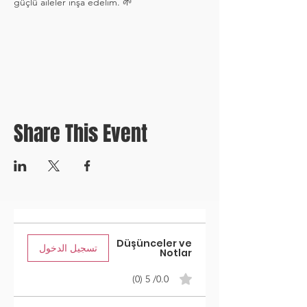
güçlü aileler inşa edelim. 🌱
Share This Event
Düşünceler ve
تسجيل الدخول
Notlar
0.0/ 5 (0)