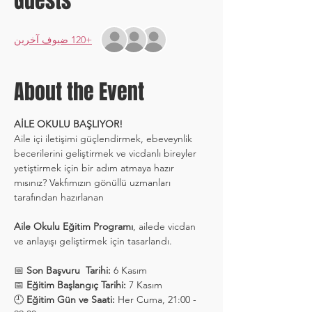
Guests
+120 ضيوف آخرين
About the Event
AİLE OKULU BAŞLIYOR!
Aile içi iletişimi güçlendirmek, ebeveynlik 
becerilerini geliştirmek ve vicdanlı bireyler 
yetiştirmek için bir adım atmaya hazır 
mısınız? Vakfımızın gönüllü uzmanları 
tarafından hazırlanan 
Aile Okulu Eğitim Programı
, ailede vicdan 
ve anlayışı geliştirmek için tasarlandı.
📅 
Son Başvuru  Tarihi:
 6 Kasım
📅 
Eğitim Başlangıç Tarihi:
 7 Kasım
🕘 
Eğitim Gün ve Saati:
 Her Cuma, 21:00 - 