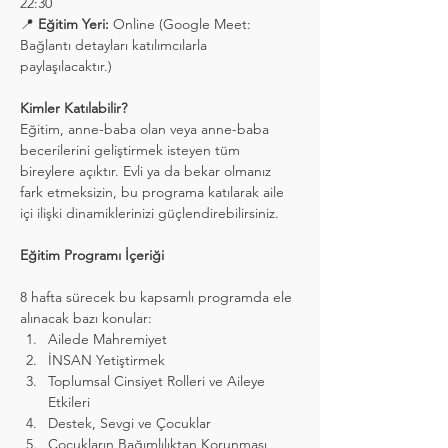
22:30
📍 
Eğitim Yeri:
 Online (Google Meet: 
Bağlantı detayları katılımcılarla 
paylaşılacaktır.)
Kimler Katılabilir?
Eğitim, anne-baba olan veya anne-baba 
becerilerini geliştirmek isteyen tüm 
bireylere açıktır. Evli ya da bekar olmanız 
fark etmeksizin, bu programa katılarak aile 
içi ilişki dinamiklerinizi güçlendirebilirsiniz.
Eğitim Programı İçeriği 
8 hafta sürecek bu kapsamlı programda ele 
alınacak bazı konular:
Ailede Mahremiyet
İNSAN Yetiştirmek
Toplumsal Cinsiyet Rolleri ve Aileye 
Etkileri
Destek, Sevgi ve Çocuklar
Çocukların Bağımlılıktan Korunması