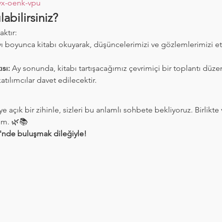
x-oenk-vpu
labilirsiniz?
ktır:
ayı boyunca kitabı okuyarak, düşüncelerimizi ve gözlemlerimizi et
sı:
 Ay sonunda, kitabı tartışacağımız çevrimiçi bir toplantı düze
atılımcılar davet edilecektir.
çık bir zihinle, sizleri bu anlamlı sohbete bekliyoruz. Birlikte 
lım. 🌿📚
nde buluşmak dileğiyle!