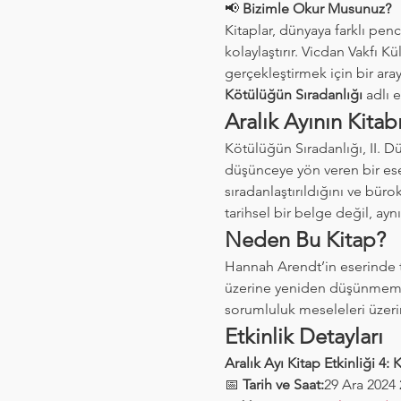
📢 
Bizimle Okur Musunuz?
Kitaplar, dünyaya farklı pe
kolaylaştırır. Vicdan Vakfı K
gerçekleştirmek için bir araya
Kötülüğün Sıradanlığı
 adlı e
Aralık Ayının Kita
Kötülüğün Sıradanlığı, II. D
düşünceye yön veren bir ese
sıradanlaştırıldığını ve bürok
tarihsel bir belge değil, ay
Neden Bu Kitap?
Hannah Arendt’in eserinde ta
üzerine yeniden düşünmemiz 
sorumluluk meseleleri üzerin
Etkinlik Detayları
Aralık Ayı Kitap Etkinliği 4
📅 
Tarih ve Saat:
29 Ara 2024