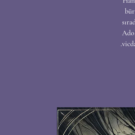
Hann
bür
sıra
Adol
vicd