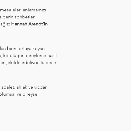
 meseleleri anlamamızı 
e derin sohbetler 
ağız: 
Hannah Arendt’in 
an birini ortaya koyan, 
 kötülüğün bireylerce nasıl 
bir şekilde irdeliyor. Sadece 
 adalet, ahlak ve vicdan 
lumsal ve bireysel 