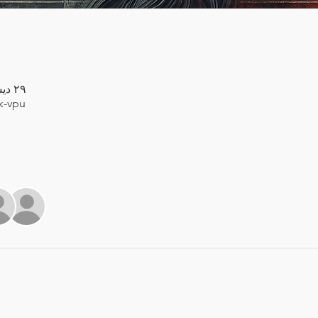
٢٩ ديسمبر ٢٠٢٤، ٩:٠٠ م – ١١:٣٠ م
k-vpu