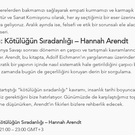
ncerelerden bakmamızı sağlayarak empati kurmamızı ve karmaşık
ültür ve Sanat Komisyonu olarak, her ay seçtiğimiz bir eser üzerin
 geliyoruz. Aralık ayında ise, felsefi ve etik bir sorunsalı ele alac
seri.
bı: Kötülüğün Sıradanlığı – Hannah Arendt
ünya Savaşı sonrası dönemin en çarpıcı ve tartışmalı kavramlarınd
r. Arendt, bu kitapta, Adolf Eichmann’ın yargılanması üzerinden,
ratik bir yapının içinde nasıl sistematik hale getirildiğini çarpıcı 
nı zamanda bugün de geçerliliğini koruyan derin bir sorgulama.
rtıştığı "kötülüğün sıradanlığı" kavramı, insanlık tarihi boyunca
gerektiğini bize hatırlatıyor. Günümüzde de karşılaştığımız top
e düşünürken, Arendt’in fikirleri bizlere rehberlik edecek.
: Kötülüğün Sıradanlığı – Hannah Arendt
 21:00 – 23:00 GMT+3