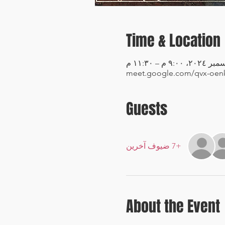
Time & Location
meet.google.com/qvx-oen
Guests
+7 ضيوف آخرين
About the Event