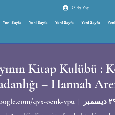
Giriş Yap
Yeni Sayfa
Yeni Sayfa
Yeni Sayfa
Yeni Sayfa
Yeni
yının Kitap Kulübü : 
adanlığı – Hannah Are
oogle.com/qvx-oenk-vpu
  |  