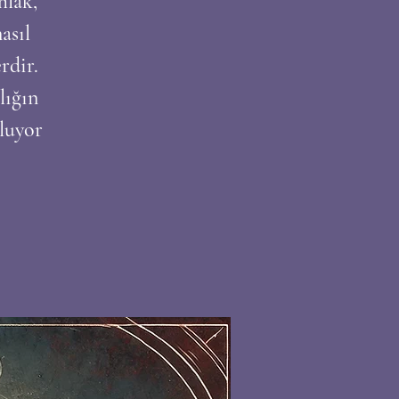
hlak,
asıl
rdir.
lığın
luyor.