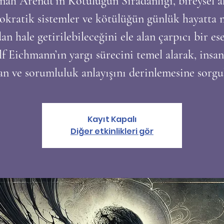
ah Arendt’in Kötülüğün Sıradanlığı, bireysel a
okratik sistemler ve kötülüğün günlük hayatta n
dan hale getirilebileceğini ele alan çarpıcı bir ese
f Eichmann’ın yargı sürecini temel alarak, insan
an ve sorumluluk anlayışını derinlemesine sorgu
Kayıt Kapalı
Diğer etkinlikleri gör