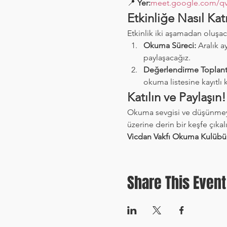
📍 
Yer:
meet.google.com/qv
Etkinliğe Nasıl Katı
Etkinlik iki aşamadan oluşaca
Okuma Süreci:
 Aralık 
paylaşacağız.
Değerlendirme Toplantı
okuma listesine kayıtlı k
Katılın ve Paylaşın!
Okuma sevgisi ve düşünmeye a
üzerine derin bir keşfe çıka
Vicdan Vakfı Okuma Kulübü'
Share This Event