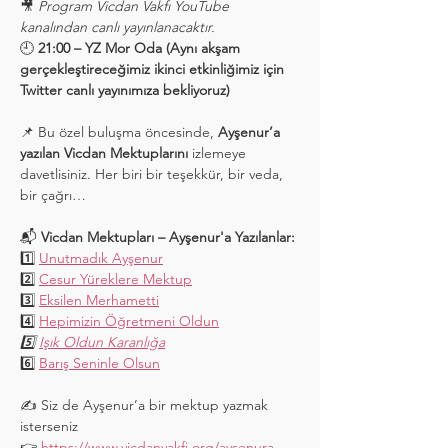
🎥 
Program Vicdan Vakfı YouTube 
kanalından canlı yayınlanacaktır.
🕘 
21:00 – YZ Mor Oda (Aynı akşam 
gerçekleştireceğimiz ikinci etkinliğimiz için 
Twitter canlı yayınımıza bekliyoruz)
📌 Bu özel buluşma öncesinde, 
Ayşenur’a 
yazılan Vicdan Mektuplarını
 izlemeye 
davetlisiniz. Her biri bir teşekkür, bir veda, 
bir çağrı…
📬 
Vicdan Mektupları – Ayşenur'a Yazılanlar:
1️⃣ 
Unutmadık Ayşenur
2️⃣ 
Cesur Yüreklere Mektup
3️⃣ 
Eksilen Merhametti
4️⃣ 
Hepimizin Öğretmeni Oldun
5️⃣
Işık Oldun Karanlığa
6️⃣ 
Barış Seninle Olsun
✍️ Siz de Ayşenur’a bir mektup yazmak 
isterseniz 
👉 
https://www.vicdanvakfi.org/ayşenura-