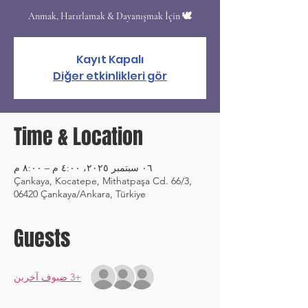
🕊️ Anmak, Hatırlamak & Dayanışmak İçin
Kayıt Kapalı
Diğer etkinlikleri gör
Time & Location
٠٦ سبتمبر ٢٠٢٥، ٤:٠٠ م – ٨:٠٠ م
Çankaya, Kocatepe, Mithatpaşa Cd. 66/3,
06420 Çankaya/Ankara, Türkiye
Guests
+3 ضيوف آخرين