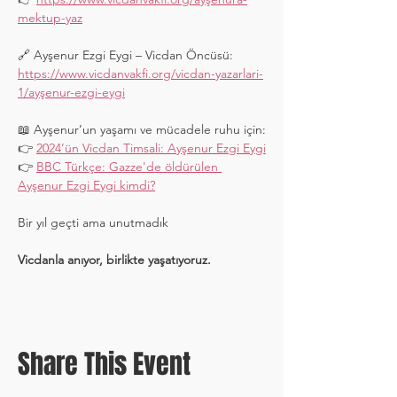
mektup-yaz
🔗 Ayşenur Ezgi Eygi – Vicdan Öncüsü:
https://www.vicdanvakfi.org/vicdan-yazarlari-
1/ayşenur-ezgi-eygi
📖 Ayşenur’un yaşamı ve mücadele ruhu için:
👉 
2024’ün Vicdan Timsali: Ayşenur Ezgi Eygi
👉 
BBC Türkçe: Gazze'de öldürülen 
Ayşenur Ezgi Eygi kimdi?
Bir yıl geçti ama unutmadık
Vicdanla anıyor, birlikte yaşatıyoruz.
Share This Event