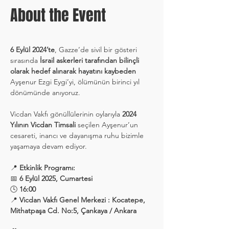
About the Event
6 Eylül 2024’te
, Gazze’de sivil bir gösteri 
sırasında 
İsrail askerleri tarafından bilinçli 
olarak hedef alınarak hayatını kaybeden
Ayşenur Ezgi Eygi’yi, ölümünün birinci yıl 
dönümünde anıyoruz.
Vicdan Vakfı gönüllülerinin oylarıyla 
2024 
Yılının Vicdan Timsali
 seçilen Ayşenur’un 
cesareti, inancı ve dayanışma ruhu bizimle 
yaşamaya devam ediyor.
📍 
Etkinlik Programı:
📅 
6 Eylül 2025, Cumartesi
🕓 
16:00 
📍 
Vicdan Vakfı Genel Merkezi : Kocatepe, 
Mithatpaşa Cd. No:5, Çankaya / Ankara