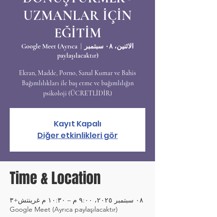
UZMANLAR İÇİN
EĞİTİM
الاثنين، ٠٨ سبتمبر
  |  
Google Meet (Ayrıca
paylaşılacaktır)
Ekran, Madde, Porno, Sanal Kumar ve Bahis
Bağımlılıkları ile baş etme ve bağımlılığın
psikoloji (ÜCRETLİDİR)
Kayıt Kapalı
Diğer etkinlikleri gör
Time & Location
٠٨ سبتمبر ٢٠٢٥، ٩:٠٠ م – ١٠:٣٠ م غرينتش+٣
Google Meet (Ayrıca paylaşılacaktır)