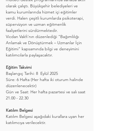
olarak çalıştı. Büyükşehir belediyeleri ve 
kamu kurumlarında hizmet içi eğitimler 
verdi. Halen çeşitli kurumlarda psikoterapi, 
süpervizyon ve uzman eğitmenlik 
faaliyetlerini sürdürmektedir.
Vicdan Vakfı’nın düzenlediği "Bağımlılığı 
Anlamak ve Dönüştürmek – Uzmanlar İçin 
Eğitimi" kapsamında bilgi ve deneyimini 
katılımcılarla paylaşacaktır.
Eğitim Takvimi
Başlangıç Tarihi: 8  Eylül 2025 
Süre: 6 Hafta (Her hafta iki oturum halinde 
düzenlenecektir)
Gün ve Saat: Her hafta pazartesi ve salı saat 
21.00 - 22.30 
Katılım Belgesi
Katılım Belgesi aşağıdaki kurallara uyan her 
katılımcıya verilecektir.