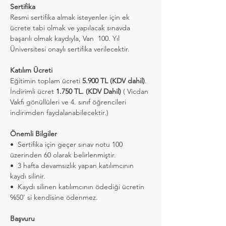
Sertifika
Resmi sertifika almak isteyenler için ek 
ücrete tabi olmak ve yapılacak sınavda 
başarılı olmak kaydıyla, Van  100. Yıl 
Üniversitesi onaylı sertifika verilecektir.
Katılım Ücreti
Eğitimin toplam ücreti
 5.900 TL (KDV dahil)
. 
İndirimli ücret 
1.750 TL. (KDV Dahil)
 ( Vicdan 
Vakfı gönüllüleri ve 4. sınıf öğrencileri 
indirimden faydalanabilecektir.) 
Önemli Bilgiler 
•⁠  ⁠Sertifika için geçer sınav notu 100 
üzerinden 60 olarak belirlenmiştir. 
•⁠  ⁠3 hafta devamsızlık yapan katılımcının 
kaydı silinir. 
•⁠  ⁠Kaydı silinen katılımcının ödediği ücretin 
℅50' si kendisine ödenmez. 
Başvuru