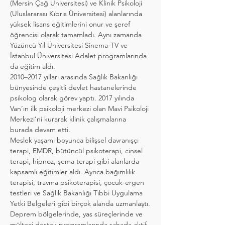
(Mersin Çağ Üniversitesi) ve Klinik Psikoloji 
(Uluslararası Kıbrıs Üniversitesi) alanlarında 
yüksek lisans eğitimlerini onur ve şeref 
öğrencisi olarak tamamladı. Aynı zamanda 
Yüzüncü Yıl Üniversitesi Sinema-TV ve 
İstanbul Üniversitesi Adalet programlarında 
da eğitim aldı.
2010–2017 yılları arasında Sağlık Bakanlığı 
bünyesinde çeşitli devlet hastanelerinde 
psikolog olarak görev yaptı. 2017 yılında 
Van’ın ilk psikoloji merkezi olan Mavi Psikoloji 
Merkezi’ni kurarak klinik çalışmalarına 
burada devam etti.
Meslek yaşamı boyunca bilişsel davranışçı 
terapi, EMDR, bütüncül psikoterapi, cinsel 
terapi, hipnoz, şema terapi gibi alanlarda 
kapsamlı eğitimler aldı. Ayrıca bağımlılık 
terapisi, travma psikoterapisi, çocuk-ergen 
testleri ve Sağlık Bakanlığı Tıbbi Uygulama 
Yetki Belgeleri gibi birçok alanda uzmanlaştı.
Deprem bölgelerinde, yas süreçlerinde ve 
mülteci destek programlarında sahada aktif 