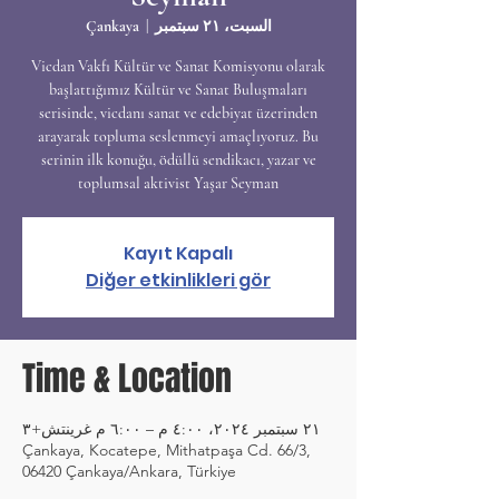
السبت، ٢١ سبتمبر
  |  
Çankaya
Vicdan Vakfı Kültür ve Sanat Komisyonu olarak
başlattığımız Kültür ve Sanat Buluşmaları
serisinde, vicdanı sanat ve edebiyat üzerinden
arayarak topluma seslenmeyi amaçlıyoruz. Bu
serinin ilk konuğu, ödüllü sendikacı, yazar ve
toplumsal aktivist Yaşar Seyman
Kayıt Kapalı
Diğer etkinlikleri gör
Time & Location
٢١ سبتمبر ٢٠٢٤، ٤:٠٠ م – ٦:٠٠ م غرينتش+٣
Çankaya, Kocatepe, Mithatpaşa Cd. 66/3,
06420 Çankaya/Ankara, Türkiye