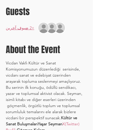
Guests
+2 ضيوف آخرين
About the Event
Vicdan Vakfı Kültür ve Sanat 
Komisyonumuzun düzenlediği 
 serisinde, 
vicdanı sanat ve edebiyat üzerinden 
arayarak topluma seslenmeyi amaçlıyoruz. 
Bu serinin ilk konuğu, ödüllü sendikacı, 
yazar ve toplumsal aktivist 
olacak. Seyman,  
isimli kitabı ve diğer eserleri üzerinden 
 göçmenlik, örgütlü toplum ve toplumsal 
sorumluluk temalarını ele alarak bizlere 
vicdani bir perspektif sunacak.
Kültür ve 
Sanat Buluşmaları
Yaşar Seyman
X(Twitter) 