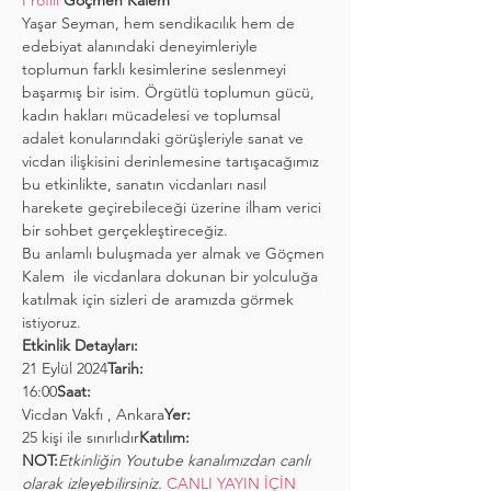
Profili 
Göçmen Kalem
Yaşar Seyman, hem sendikacılık hem de 
edebiyat alanındaki deneyimleriyle 
toplumun farklı kesimlerine seslenmeyi 
başarmış bir isim. Örgütlü toplumun gücü, 
kadın hakları mücadelesi ve toplumsal 
adalet konularındaki görüşleriyle sanat ve 
vicdan ilişkisini derinlemesine tartışacağımız 
bu etkinlikte, sanatın vicdanları nasıl 
harekete geçirebileceği üzerine ilham verici 
bir sohbet gerçekleştireceğiz.
Bu anlamlı buluşmada yer almak ve Göçmen 
Kalem  ile vicdanlara dokunan bir yolculuğa 
katılmak için sizleri de aramızda görmek 
istiyoruz.
Etkinlik Detayları:
21 Eylül 2024
Tarih: 
16:00
Saat:  
Vicdan Vakfı , Ankara
Yer: 
25 kişi ile sınırlıdır
Katılım: 
NOT:
Etkinliğin Youtube kanalımızdan canlı 
olarak izleyebilirsiniz. 
CANLI YAYIN İÇİN 