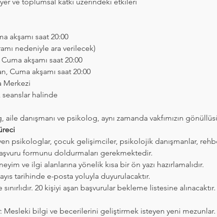
yer ve toplumsal katkı üzerindeki etkileri
uma akşamı saat 20:00
amı nedeniyle ara verilecek)
n, Cuma akşamı saat 20:00
an, Cuma akşamı saat 20:00
a Merkezi
ik seanslar halinde
, aile danışmanı ve psikolog, aynı zamanda vakfımızın gönüllüs
üreci
en psikologlar, çocuk gelişimciler, psikolojik danışmanlar, reh
başvuru formunu doldurmaları gerekmektedir.
eyim ve ilgi alanlarına yönelik kısa bir ön yazı hazırlamalıdır.
yıs tarihinde e-posta yoluyla duyurulacaktır.
le sınırlıdır. 20 kişiyi aşan başvurular bekleme listesine alınacaktır.
: Mesleki bilgi ve becerilerini geliştirmek isteyen yeni mezunlar.