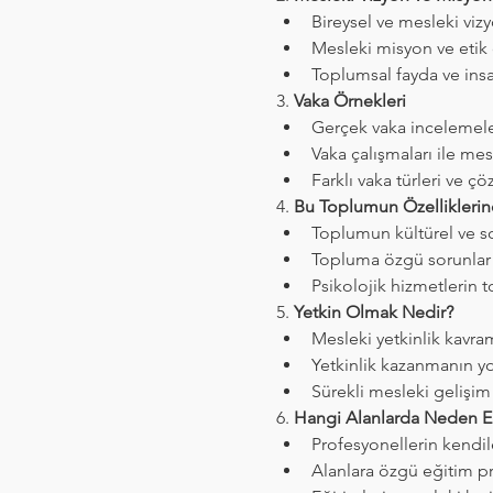
Bireysel ve mesleki viz
Mesleki misyon ve etik 
Toplumsal fayda ve insa
3. 
Vaka Örnekleri
Gerçek vaka incelemeler
Vaka çalışmaları ile mes
Farklı vaka türleri ve çö
4. 
Bu Toplumun Özellikleri
Toplumun kültürel ve so
Topluma özgü sorunlar v
Psikolojik hizmetlerin 
5. 
Yetkin Olmak Nedir?
Mesleki yetkinlik kavra
Yetkinlik kazanmanın yo
Sürekli mesleki gelişim
6. 
Hangi Alanlarda Neden E
Profesyonellerin kendile
Alanlara özgü eğitim pr