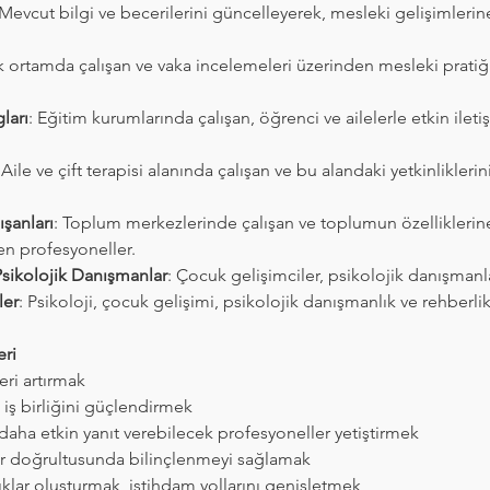
 Mevcut bilgi ve becerilerini güncelleyerek, mesleki gelişimlerin
ik ortamda çalışan ve vaka incelemeleri üzerinden mesleki pratiği
ları
: Eğitim kurumlarında çalışan, öğrenci ve ailelerle etkin ilet
 Aile ve çift terapisi alanında çalışan ve bu alandaki yetkinliklerin
şanları
: Toplum merkezlerinde çalışan ve toplumun özelliklerin
en profesyoneller.
Psikolojik Danışmanlar
: Çocuk gelişimciler, psikolojik danışman
ler
: Psikoloji, çocuk gelişimi, psikolojik danışmanlık ve rehberl
ri
eri artırmak
iş birliğini güçlendirmek
daha etkin yanıt verebilecek profesyoneller yetiştirmek
er doğrultusunda bilinçlenmeyi sağlamak
klıklar oluşturmak, istihdam yollarını genişletmek