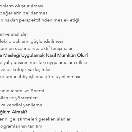
yonların oluşturulması
değerlerin belirlenmesi
n hakları perspektifinden meslek etiği
i ve analizler
leki pratiklerin güçlendirilmesi
zümleri üzerine interaktif tartışmalar
ne Mesleği Uygulamak Nasıl Mümkün Olur?
syal yapısının mesleki uygulamalara etkisi
e psikolojik yaklaşımlar
toplumun ihtiyaçlarına göre uyarlanması
mının tanımı ve önemi
lları ve yöntemleri
 ve kendini yenileme
ğitim Almalı?
rini geliştirmeleri gereken alanlar
ogramlarının tanıtımı