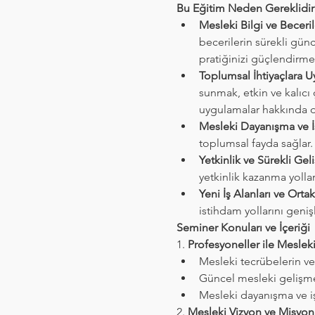
Bu Eğitim Neden Gereklidir
Mesleki Bilgi ve Beceri
becerilerin sürekli günc
pratiğinizi güçlendirme
Toplumsal İhtiyaçlara 
sunmak, etkin ve kalıcı
uygulamalar hakkında de
Mesleki Dayanışma ve İş
toplumsal fayda sağlar. 
Yetkinlik ve Sürekli Gel
yetkinlik kazanma yolla
Yeni İş Alanları ve Orta
istihdam yollarını geniş
Seminer Konuları ve İçeriği
1. 
Profesyoneller ile Mesleki
Mesleki tecrübelerin ve 
Güncel mesleki gelişmel
Mesleki dayanışma ve iş
2. 
Mesleki Vizyon ve Misyon