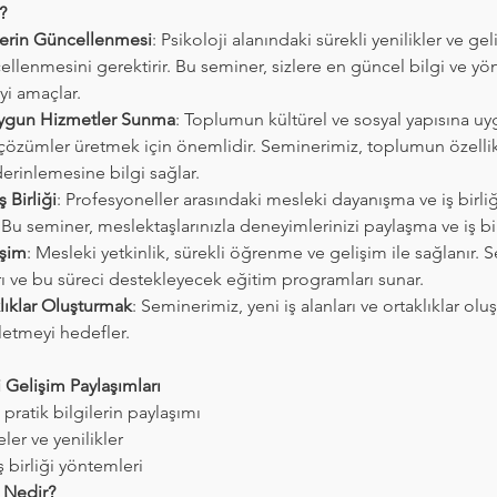
?
lerin Güncellenmesi
: Psikoloji alanındaki sürekli yenilikler ve ge
ellenmesini gerektirir. Bu seminer, sizlere en güncel bilgi ve yö
yi amaçlar.
Uygun Hizmetler Sunma
: Toplumun kültürel ve sosyal yapısına uy
 çözümler üretmek için önemlidir. Seminerimiz, toplumun özelli
rinlemesine bilgi sağlar.
 Birliği
: Profesyoneller arasındaki mesleki dayanışma ve iş birl
Bu seminer, meslektaşlarınızla deneyimlerinizi paylaşma ve iş birl
işim
: Mesleki yetkinlik, sürekli öğrenme ve gelişim ile sağlanır. 
rı ve bu süreci destekleyecek eğitim programları sunar.
klıklar Oluşturmak
: Seminerimiz, yeni iş alanları ve ortaklıklar oluş
letmeyi hedefler.
 Gelişim Paylaşımları
pratik bilgilerin paylaşımı
er ve yenilikler
 birliği yöntemleri
 Nedir?