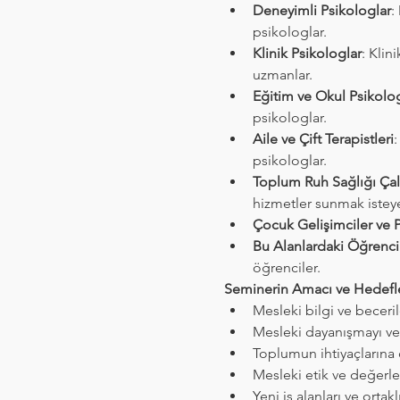
Deneyimli Psikologlar
:
psikologlar.
Klinik Psikologlar
: Klin
uzmanlar.
Eğitim ve Okul Psikolog
psikologlar.
Aile ve Çift Terapistleri
:
psikologlar.
Toplum Ruh Sağlığı Çalı
hizmetler sunmak istey
Çocuk Gelişimciler ve 
Bu Alanlardaki Öğrenci
öğrenciler.
Seminerin Amacı ve Hedefle
Mesleki bilgi ve beceril
Mesleki dayanışmayı ve 
Toplumun ihtiyaçlarına 
Mesleki etik ve değerl
Yeni iş alanları ve orta