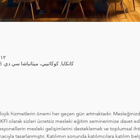
١٢ يوليو ٢٠٢٤، ١٢:٠٠ م – ٢:٠٠ م
كانكايا, كوكاتيبي، ميثاتباشا سي دي. 66/3، 06420 كانكايا/أنقرة، تركيا
ik hizmetlerin önemi her geçen gün artmaktadır. Mesleğinizde 
I olarak sizleri ücretsiz mesleki eğitim seminerimize davet ediy
yonellerin mesleki gelişimlerini desteklemek ve toplumsal ihtiy
ıyla tasarlanmıştır. Katılımın sonunda katılımcılara katılım belge