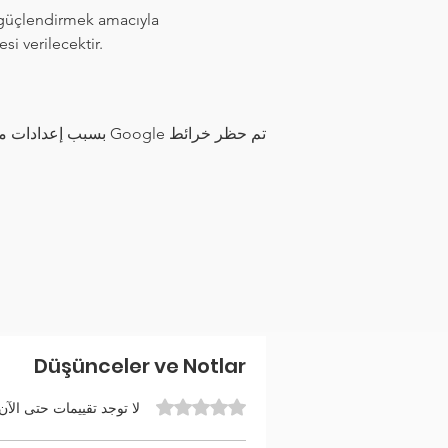
güçlendirmek amacıyla 
i verilecektir. 
تم حظر خرائط Google بسبب إعدادات ملفات تعريف الارتباط التحليلية والوظيفية لديك.
Düşünceler ve Notlar
تم التقييم بـ 0 من أصل 5 نجوم.
لا توجد تقييمات حتى الآن