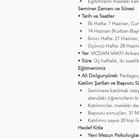
Eğitimlerin mesleki kari
Seminer Zamanı ve Süresi
• 
Tarih ve Saatler
:
İlk Hafta: 7 Haziran, C
14 Haziran (Kurban Bayr
İkinci Hafta: 21 Hazira
Üçüncü Hafta: 28 Hazir
• 
Yer
: VİCDAN VAKFI Ankar
• 
Süre
: Üç haftalık, iki saatl
Eğitmenimiz
• 
Ali Dolgunyürek
: Pedagog
Katılım Şartları ve Başvuru S
Seminere katılmak istey
alandaki öğrencilerin 
Katılımcılar, mesleki den
Başvuru sonuçları, 31 Ma
Katılımcı sayısı 20 kişi i
Hedef Kitle
Yeni Mezun Psikologlar