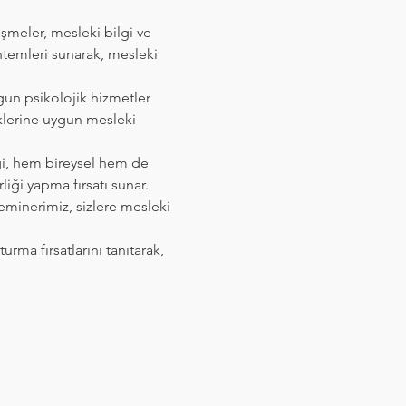
lişmeler, mesleki bilgi ve 
ntemleri sunarak, mesleki 
gun psikolojik hizmetler 
klerine uygun mesleki 
iği, hem bireysel hem de 
iği yapma fırsatı sunar.
Seminerimiz, sizlere mesleki 
turma fırsatlarını tanıtarak, 