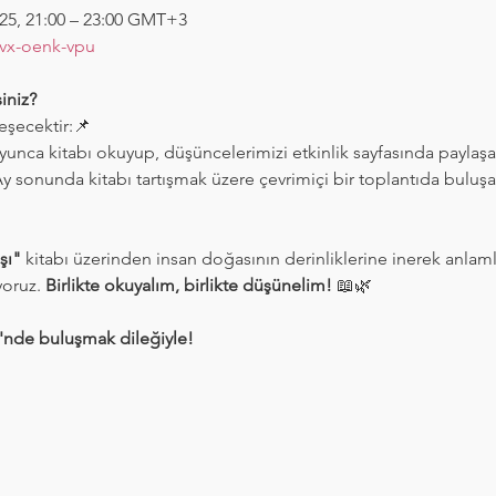
025, 21:00 – 23:00 GMT+3
vx-oenk-vpu
siniz?
eşecektir:📌 
yunca kitabı okuyup, düşüncelerimizi etkinlik sayfasında paylaşa
Ay sonunda kitabı tartışmak üzere çevrimiçi bir toplantıda buluşa
şı"
 kitabı üzerinden insan doğasının derinliklerine inerek anlaml
oruz. 
Birlikte okuyalım, birlikte düşünelim!
 📖🌿
nde buluşmak dileğiyle!