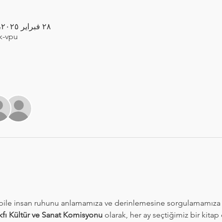
٢٨ فبراير ٢٠٢٥، ٩:٠٠ م – ١١:٠٠ م غرينتش+٣
k-vpu
 bile insan ruhunu anlamamıza ve derinlemesine sorgulamamıza 
kfı Kültür ve Sanat Komisyonu
 olarak, her ay seçtiğimiz bir kitap