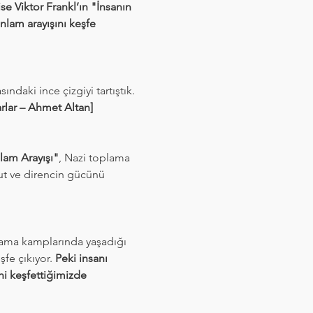
se Viktor Frankl’ın "İnsanın 
nlam arayışını keşfe 
ındaki ince çizgiyi tartıştık. 
arlar – Ahmet Altan]
lam Arayışı"
, Nazi toplama 
ut ve direncin gücünü 
lama kamplarında yaşadığı 
fe çıkıyor. 
Peki insanı 
 keşfettiğimizde 