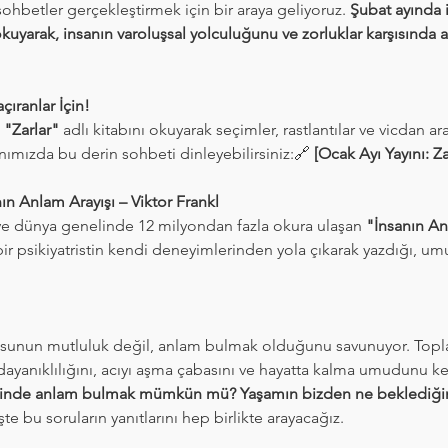
sohbetler gerçekleştirmek için bir araya geliyoruz. 
Şubat ayında i
okuyarak, insanın varoluşsal yolculuğunu ve zorluklar karşısında a
çıranlar İçin!
 "Zarlar"
 adlı kitabını okuyarak seçimler, rastlantılar ve vicdan aras
nımızda bu derin sohbeti dinleyebilirsiniz:🔗 
[Ocak Ayı Yayını: Z
nın Anlam Arayışı – Viktor Frankl
 ve dünya genelinde 12 milyondan fazla okura ulaşan 
"İnsanın An
ir psikiyatristin kendi deneyimlerinden yola çıkarak yazdığı, um
rzusunun mutluluk değil, anlam bulmak olduğunu savunuyor. Top
dayanıklılığını, acıyı aşma çabasını ve hayatta kalma umudunu keş
içinde anlam bulmak mümkün mü? Yaşamın bizden ne beklediğini
İşte bu soruların yanıtlarını hep birlikte arayacağız.