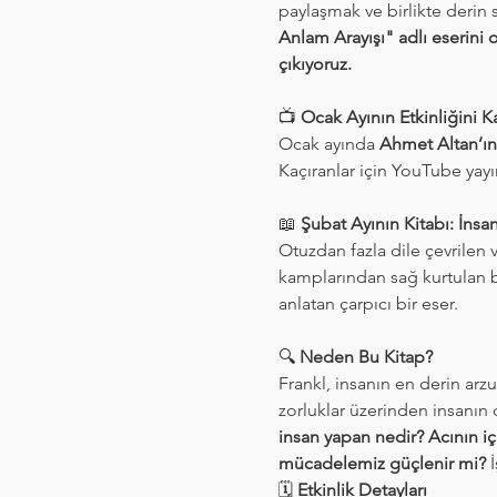
paylaşmak ve birlikte derin 
Anlam Arayışı" adlı eserini 
çıkıyoruz.
📺 
Ocak Ayının Etkinliğini Ka
Ocak ayında 
Ahmet Altan’ın
Kaçıranlar için YouTube yayı
📖 
Şubat Ayının Kitabı: İnsa
Otuzdan fazla dile çevrilen
kamplarından sağ kurtulan b
anlatan çarpıcı bir eser.
🔍 
Neden Bu Kitap?
Frankl, insanın en derin a
zorluklar üzerinden insanın 
insan yapan nedir? Acının 
mücadelemiz güçlenir mi?
 
🗓 
Etkinlik Detayları