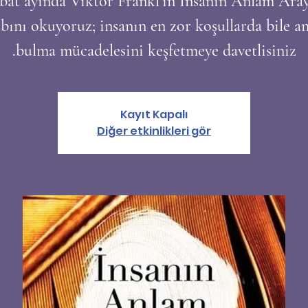
bat ayında Viktor Frankl’ın İnsanın Anlam Aray
abını okuyoruz; insanın en zor koşullarda bile a
bulma mücadelesini keşfetmeye davetlisiniz.
Kayıt Kapalı
Diğer etkinlikleri gör