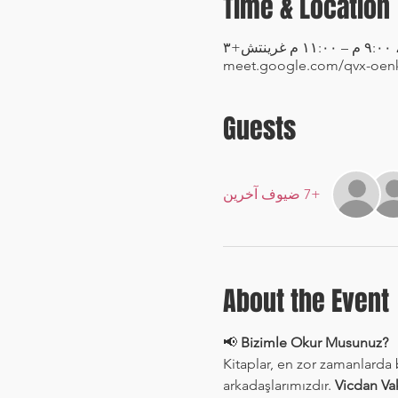
Time & Location
meet.google.com/qvx-oen
Guests
+7 ضيوف آخرين
About the Event
📢 
Bizimle Okur Musunuz?
Kitaplar, en zor zamanlarda
arkadaşlarımızdır. 
Vicdan Va