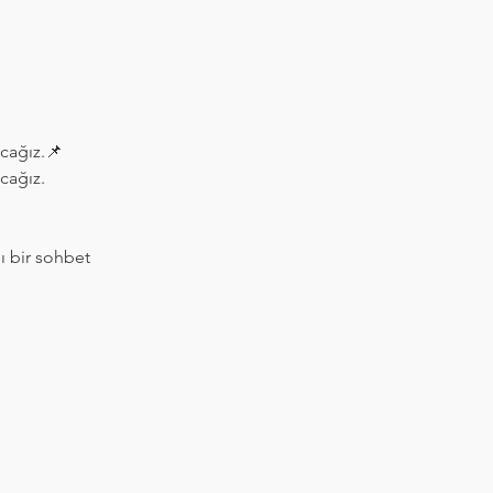
cağız.📌 
cağız.
ı bir sohbet 