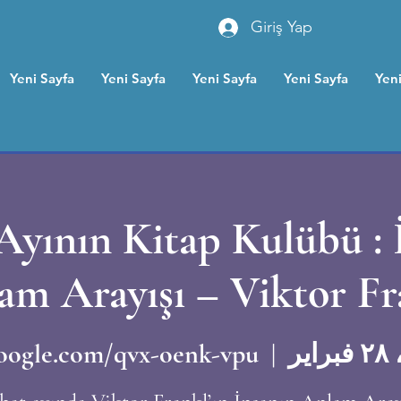
Giriş Yap
Yeni Sayfa
Yeni Sayfa
Yeni Sayfa
Yeni Sayfa
Yeni
Ayının Kitap Kulübü : 
am Arayışı – Viktor Fr
ير
  |  
oogle.com/qvx-oenk-vpu