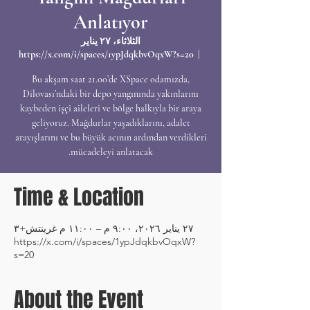
Anlatıyor
الثلاثاء، ٢٧ يناير
https://x.com/i/spaces/1ypJdqkbvOqxW?s=20
  |  
Bu akşam saat 21.00’de XSpace odamızda,
Dilovası’ndaki bir depo yangınında yakınlarını
kaybeden işçi aileleri ve bölge halkıyla bir araya
geliyoruz. Mağdurlar yaşadıklarını, adalet
arayışlarını ve bu büyük acının ardından verdikleri
mücadeleyi anlatacak.
Time & Location
٢٧ يناير ٢٠٢٦، ٩:٠٠ م – ١١:٠٠ م غرينتش+٣
https://x.com/i/spaces/1ypJdqkbvOqxW?
s=20
About the Event