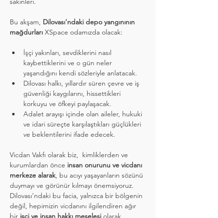
sakinleri.
Bu akşam, 
Dilovası’ndaki depo yangınının 
mağdurları
 XSpace odamızda olacak:
İşçi yakınları, sevdiklerini nasıl 
kaybettiklerini ve o gün neler 
yaşandığını kendi sözleriyle anlatacak.
Dilovası halkı, yıllardır süren çevre ve iş 
güvenliği kaygılarını, hissettikleri 
korkuyu ve öfkeyi paylaşacak.
Adalet arayışı içinde olan aileler, hukuki 
ve idari süreçte karşılaştıkları güçlükleri 
ve beklentilerini ifade edecek.
Vicdan Vakfı olarak biz,  kimliklerden ve 
kurumlardan önce 
insan onurunu ve vicdanı 
merkeze alarak
, bu acıyı yaşayanların sözünü 
duymayı ve görünür kılmayı önemsiyoruz. 
Dilovası’ndaki bu facia, yalnızca bir bölgenin 
değil, hepimizin vicdanını ilgilendiren ağır 
bir 
işçi ve insan hakkı meselesi
 olarak 