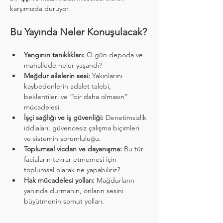
karşımızda duruyor.
Bu Yayında Neler Konuşulacak?
Yangının tanıklıkları:
 O gün depoda ve 
mahallede neler yaşandı?
Mağdur ailelerin sesi:
 Yakınlarını 
kaybedenlerin adalet talebi, 
beklentileri ve “bir daha olmasın” 
mücadelesi.
İşçi sağlığı ve iş güvenliği:
 Denetimsizlik 
iddiaları, güvencesiz çalışma biçimleri 
ve sistemin sorumluluğu.
Toplumsal vicdan ve dayanışma:
 Bu tür 
faciaların tekrar etmemesi için 
toplumsal olarak ne yapabiliriz?
Hak mücadelesi yolları:
 Mağdurların 
yanında durmanın, onların sesini 
büyütmenin somut yolları.