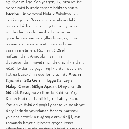
ağırlıyoruz. Iğdır’da yetişen, ilk, orta ve lise 
öğrenimini burada tamamladıktan sonra 
İstanbul Üniversitesi Hukuk Fakültesi
’nde 
eğitim gören Bacara, hukuk alanındaki 
mesleki birikimini edebiyatla buluşturan 
isimlerden biridir. Avukatlık ve noterlik 
görevlerinin yanı sıra yıllardır şiir, öykü ve 
roman alanlarında üretimini sürdüren 
yazarın metinleri; Iğdır’ın kültürel 
hafızasından, Anadolu insanının 
duygusundan, hayatın içindeki ayrılıklardan, 
hüzünlerden ve yaşanmışlıklardan beslenir.
Fatma Bacara’nın eserleri arasında 
Aras’ın 
Kıyısında, Güz Gelini, Hoşça Kal Leyla, 
Nakışlı Cezve, Gölge Aşıklar, Dileyici
 ve 
Bir 
Günlük Kavuşma
 ve Bende Kaldı ve Yeşil 
Kokan Kadınlar isimli iki şiir kitabı yer alır. 
Yazıları ve öyküleri çeşitli gazete ve edebiyat 
dergilerinde yayımlanan Bacara, yazmayı 
yalnızca estetik bir uğraş olarak değil, aynı 
zamanda hayatın içinden geçen insan 
hikâyelerini kayda geçirme biçimi olarak da 