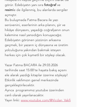
görür. Edebiyatın yanı sıra 
fotoğraf
 ve 
resim
le de ilgilenmiş, bu alanlarda sergiler 
açmıştır.
Bu buluşmada Fatma Bacara ile yazı 
serüvenini, eserlerinin arka planını, şiir ve 
hikâye dünyasını, yaşadığı coğrafyanın onun 
kalemine nasıl yansıdığını konuşacağız. 
Edebiyatın görünen yüzünün arkasına 
geçmek, bir yazarın iç dünyasına ve üretim 
yolculuğuna yakından bakmak isteyen 
herkes için çok kıymetli bir söyleşi olacak.
Yazar Fatma BACARA ile 29.03.2026 
tarihinde saat 15:00'te hayata bakış açısını 
ele alarak yazdığı kitaplar üzerine söyleyişi!
Etkinlik vakfımızın genel merkezinde 
gerçekleştirilecektir. 
Ayrıca  programımız youtube üzerinden 
canlı olarak yayınlanacaktır.
Yayın linki: 
www.youtube.com/@Vicdan_Vakfi