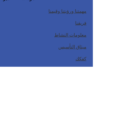
مهمتنا ورؤيتنا وقيمنا
فريقنا
معلومات النشاط
ميثاق التأسيس
كفكك
نموذج طلب مالك البيانات الشخصية
السياسة والوثائق
سياسة الخصوصية
سياسة حماية الطفل
أخبار
الأحداث