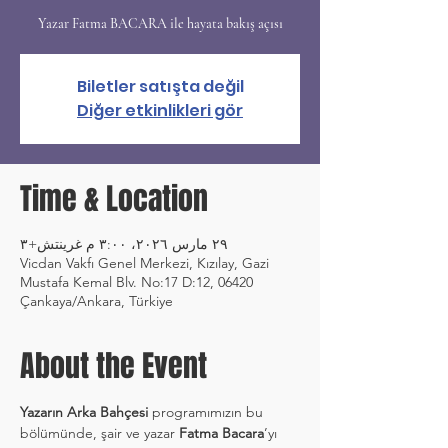
Yazar Fatma BACARA ile hayata bakış açısı
Biletler satışta değil
Diğer etkinlikleri gör
Time & Location
٢٩ مارس ٢٠٢٦، ٣:٠٠ م غرينتش+٣
Vicdan Vakfı Genel Merkezi, Kızılay, Gazi
Mustafa Kemal Blv. No:17 D:12, 06420
Çankaya/Ankara, Türkiye
About the Event
Yazarın Arka Bahçesi
 programımızın bu 
bölümünde, şair ve yazar 
Fatma Bacara
’yı 