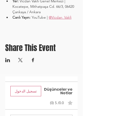
Yer:
 Vicdan Vakfı Genel Merkezi | 
Kocatepe, Mithatpaşa Cd. 66/3, 06420 
Çankaya / Ankara
Canlı Yayın:
 YouTube | 
@Vicdan_Vakfi
Share This Event
Düşünceler ve
تسجيل الدخول
Notlar
0.0/ 5 (0)