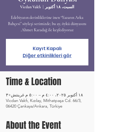
السبت، ١٨ أكتوبر
  |  
Vicdan Vakfı
Edebiyatın derinliklerine inen “Yazarın Arka
Bahçesi” söyleşi serimizde; bu ay, öykü dünyasını
Ahmet Karadağ ile keşfediyoruz.
Kayıt Kapalı
Diğer etkinlikleri gör
Time & Location
١٨ أكتوبر ٢٠٢٥، ٤:٠٠ م – ٥:٠٠ م غرينتش+٣
Vicdan Vakfı, Kızılay, Mithatpaşa Cd. 66/3,
06420 Çankaya/Ankara, Türkiye
About the Event