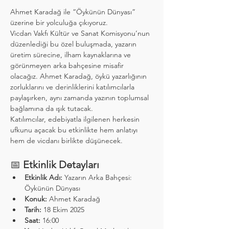
Ahmet Karadağ ile “Öykünün Dünyası” 
üzerine bir yolculuğa çıkıyoruz.
Vicdan Vakfı Kültür ve Sanat Komisyonu’nun 
düzenlediği bu özel buluşmada, yazarın 
üretim sürecine, ilham kaynaklarına ve 
görünmeyen arka bahçesine misafir 
olacağız. Ahmet Karadağ, öykü yazarlığının 
zorluklarını ve derinliklerini katılımcılarla 
paylaşırken, aynı zamanda yazının toplumsal 
bağlamına da ışık tutacak.
Katılımcılar, edebiyatla ilgilenen herkesin 
ufkunu açacak bu etkinlikte hem anlatıyı 
hem de vicdanı birlikte düşünecek.
📅 
Etkinlik Detayları
Etkinlik Adı:
 Yazarın Arka Bahçesi: 
Öykünün Dünyası
Konuk:
 Ahmet Karadağ
Tarih:
 18 Ekim 2025
Saat:
 16:00