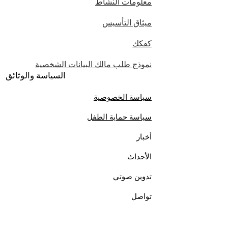
معلومات النشاط
Unisex, rahat kalıp tişörtRenk: Koyu
yeşilBaskı: Sarı “NOT SCIENCE / CON
ميثاق التأسيس
SCIENCE” yazısı ve kalp
sembolüGünlük kullanıma, etkinlik ve
كفكك
atölyelere uygunHem kadın hem
erkek kullanımı için uygundur
نموذج طلب مالك البيانات الشخصية
السياسة والوثائق
سياسة الخصوصية
سياسة حماية الطفل
أخبار
الأحداث
تدوين صوتي
تواصل