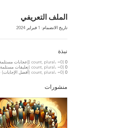
الملف التعريفي
تاريخ الانضمام: 1 فبراير 2024
نبذة
0
{count, plural، =0 {إعجابات مستلمة} =1 {إعجابات مستلمة} other {إعجابات مستلمة} }
0
{count, plural، =0 {تعليقات مستلمة} =1 {تعليق مستلم} other {تعليقات مستلمة} }
0
{count, plural، =0 {أفضل الإجابات} =1 {أفضل إجابة} other {أفضل الإجابات} }
منشورات