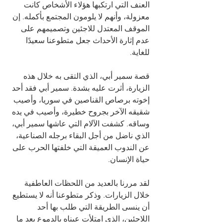
العنف التي ارتكبها هؤلاء الأشخاص كانت 
معزولة، وأنهم لا يلومون المجتمع بأكمله. إن 
الموقف المعتدل للاجئين وتصميمهم على 
عدم إثارة الأحداث جعل متطوعنا سعيدًا 
للغاية.
قصة سمير أبي، الذي التقى به خلال هذه 
الزيارة، أثرت عليه بشدة. سمير أبي فقد أحد 
إخوته برصاص القناصين في سوريا، وأصيب 
شقيقه الآخر بجروح خطيرة، وأصيب في يده 
وساقه. كشفت الآلام التي عاشها سمير أبي، 
الذي ناضل من أجل البقاء برجله الصناعية، 
عن الندوب العميقة التي خلفتها الحرب على 
حياة الإنسان.
لقد مررنا بالعديد من اللحظات العاطفية 
خلال الزيارات. وذكر متطوعنا أنه لا يستطيع 
أن ينسى الطريقة التي طلب بها أحد 
اللاجئين، الذي امتلأت عيناه بالدموع بعد ما 