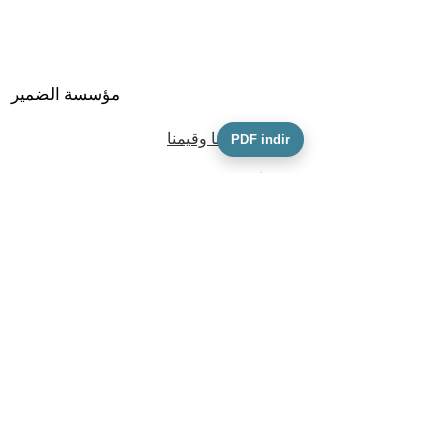
مؤسسة الضمير
مهمتنا ورؤيتنا وقيمنا
PDF indir
فريقنا
معلومات النشاط
ميثاق التأسيس
كفكك
نموذج طلب مالك البيانات الشخصية
السياسة والوثائق
سياسة الخصوصية
سياسة حماية الطفل