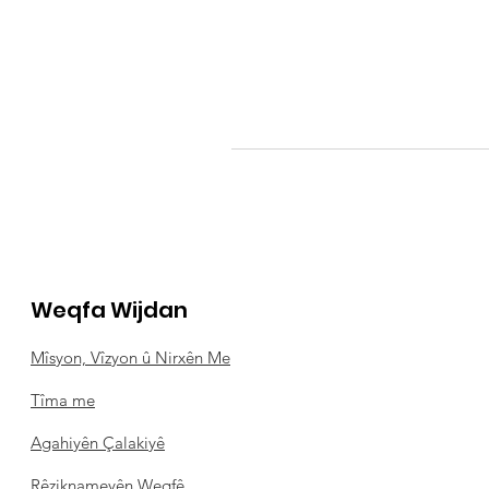
Weqfa Wijdan
Mîsyon, Vîzyon û Nirxên Me
Tîma me
Agahiyên Çalakiyê
Rêziknameyên Weqfê