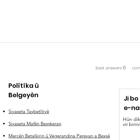
best answers
0
com
Polîtîka û
Belgeyên
Ji b
e-na
Siyaseta Taybetîtiyê
Hûn dik
Siyaseta Mafên Bexşkeran
vir biniv
Mercên Betalkirin û Vegerandina Pereyan a Bexşê