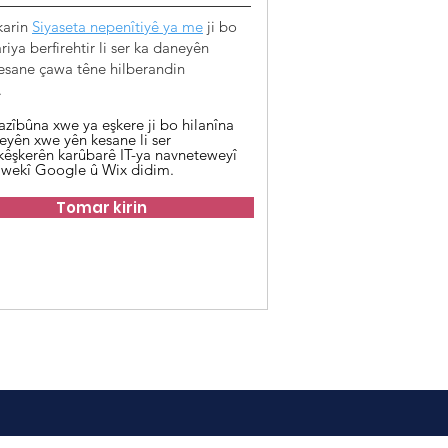
karin
Siyaseta nepenîtiyê ya me
ji bo
iya berfirehtir li ser ka daneyên
esane çawa têne hilberandin
.
azîbûna xwe ya eşkere ji bo hilanîna
eyên xwe yên kesane li ser
kêşkerên karûbarê IT-ya navneteweyî
 wekî Google û Wix didim.
Tomar kirin