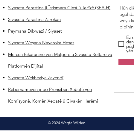
Siyaseta Parastina ji Îstismara Cinsî û Tacîzê (SEA-H)
Hûn di
agahdar
Siyaseta Parastina Zarokan
weya k
bibînin
Peymana Dilxwazî / Siyaset
Ez r
dan
Siyaseta Weşana Naveroka Hesas
pêş
yên
Mercên Bikaranînê yên Malperê û Siyaseta Reftarê ya
Platformên Dîjîtal
Siyaseta Wekheviya Zayendî
Rêbernameyên ji bo Prensîbên Xebatê yên
Komîsyonê, Komên Xebatê û Civakên Herêmî
© 2024 Weqfa Wijdan.