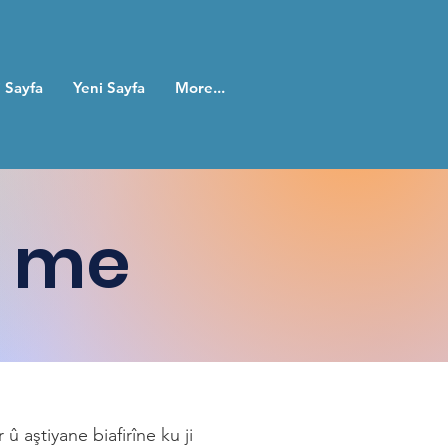
 Sayfa
Yeni Sayfa
More...
a me
 aştiyane biafirîne ku ji