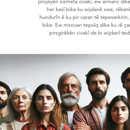
projeyên xizmeta civakî, ew armanc dike 
her kesî bike ku wijdanê xwe, rêber
hundurîn ê ku pir caran tê tepeserkirin, j
bike. Ew mirovan teşwîq dike ku di çar
pirsgirêkên civakî de bi wijdanî tev