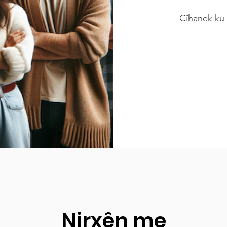
Cîhanek ku d
Nirxên me