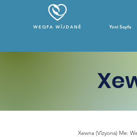
Yeni Sayfa
WEQFA WÎJDANÊ
Xew
Xewna (Vîzyona) Me: Weqf