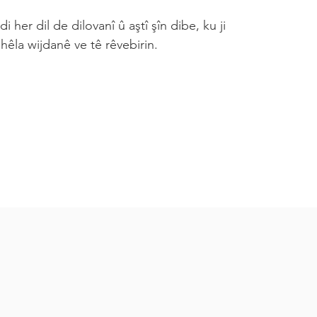
i her dil de dilovanî û aştî şîn dibe, ku ji
hêla wijdanê ve tê rêvebirin.