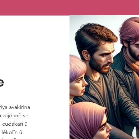
e
iya avakirina
la wijdanê ve
 cudakarî û
 lêkolîn û