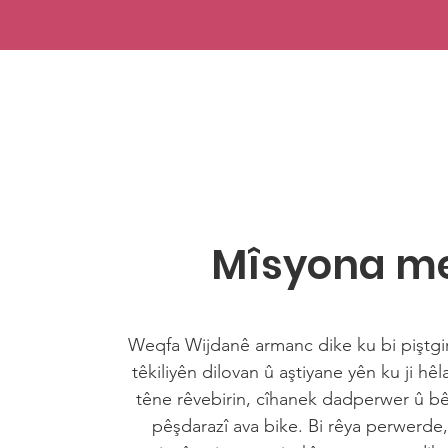
Mîsyona m
Weqfa Wijdanê armanc dike ku bi piştgir
têkiliyên dilovan û aştiyane yên ku ji hê
têne rêvebirin, cîhanek dadperwer û bê
pêşdarazî ava bike. Bi rêya perwerde,