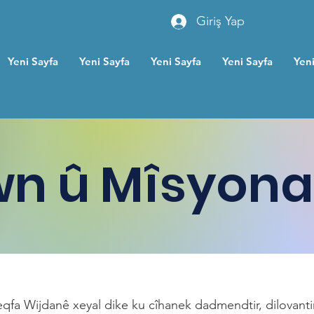
Giriş Yap
Yeni Sayfa
Yeni Sayfa
Yeni Sayfa
Yeni Sayfa
Yeni
n û Mîsyon
a Wijdanê xeyal dike ku cîhanek dadmendtir, dilovantir û