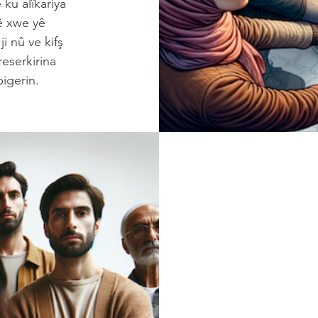
ku alîkariya
ê xwe yê
i nû ve kifş
eserkirina
bigerin.