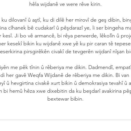
hêla wijdanê ve were rêve kirin.
u dilovanî û aştî, ku di dilê her mirovî de geş dibin, bi
na cîhanek bê cudakarî û pêşdarazî ye, li ser bingeha
 kesî. Ji bo vê armancê, bi rêya perwerde, lêkolîn û proj
her kesekî bikin ku wijdanê xwe yê ku pir caran tê tepeserki
eserkirina pirsgirêkên civakî de tevgerên wijdanî nîşan b
yên me pêk tînin û rêberiya me dikin. Dadmendî, empatî, 
x di her gavê Weqfa Wijdanê de rêberiya me dikin. Bi van
eyî û hevgirtina civakê xurt bikin û demokrasiya tevahî û a
bi hemû hêza xwe dixebitin da ku beşdarî avakirina pêşe
bextewar bibin.