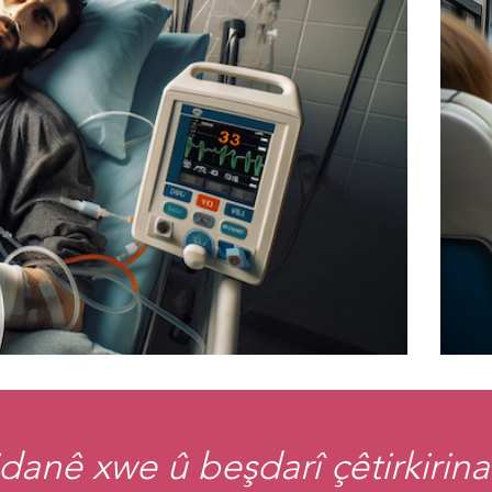
danê xwe û beşdarî çêtirkirina