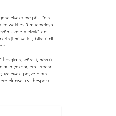
ngeha civaka me pêk tînin.
 mafên wekhev û muameleya
eyên xizmeta civakî, em
rin ji nû ve kifş bike û di
ide.
hevgirtin, wêrekî, hêvî û
 nirxan çekdar, em armanc
ştiya civakî pêşve bibin.
rojek civakî ya hevpar û