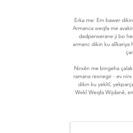
Erka me: Em bawer dikin k
Armanca weqfa me avakiri
dadperwerane ji bo her
armanc dikin ku alîkariya 
çar
Nirxên me bingeha çalaki
ramana rexnegir - ev nir
dikin ku yekîtî, yekparç
Wekî Weqfa Wijdanê, em 